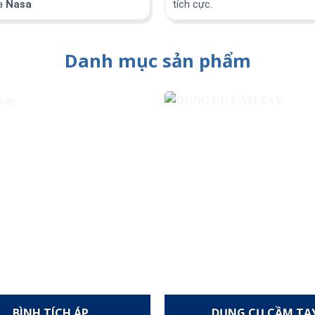
a
Nasa
tích cực.
Danh mục sản phẩm
BÌNH TÍCH ÁP
DỤNG CỤ CẦM TA