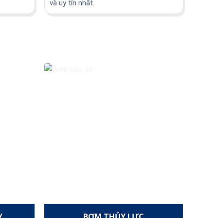
và uy tín nhất.
Y
BƠM THỦY LỰC