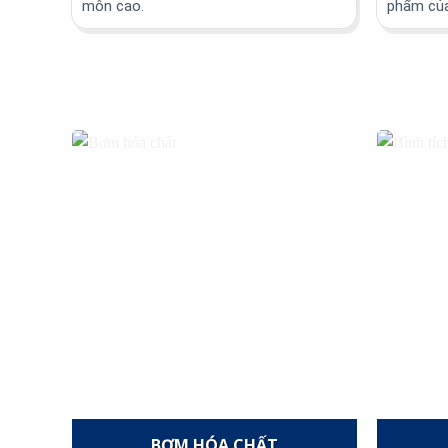
môn cao.
phẩm củ
BƠM HÓA CHẤT