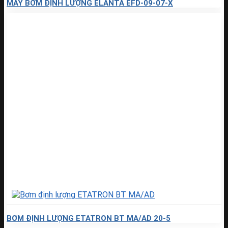
MÁY BƠM ĐỊNH LƯỢNG ELANTA EFD-09-07-X
BƠM ĐỊNH LƯỢNG ETATRON BT MA/AD 20-5