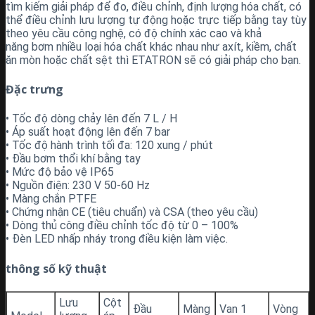
tìm kiếm giải pháp để đo, điều chỉnh, định lượng hóa chất, có
thể điều chỉnh lưu lượng tự động hoặc trực tiếp bằng tay tùy
theo yêu cầu công nghệ, có độ chính xác cao và khả
năng bơm nhiều loại hóa chất khác nhau như axít, kiềm, chất
ăn mòn hoặc chất sệt thì ETATRON sẽ có giải pháp cho bạn.
Đặc trưng
• Tốc độ dòng chảy lên đến 7 L / H
• Áp suất hoạt động lên đến 7 bar
• Tốc độ hành trình tối đa: 120 xung / phút
• Đầu bơm thổi khí bằng tay
• Mức độ bảo vệ IP65
• Nguồn điện: 230 V 50-60 Hz
• Màng chắn PTFE
• Chứng nhận CE (tiêu chuẩn) và CSA (theo yêu cầu)
• Dòng thủ công
điều chỉnh tốc độ từ 0 – 100%
• Đèn LED nhấp nháy trong điều kiện làm việc.
thông số kỹ thuật
Lưu
Cột
Đầu
Màng
Van 1
Vòng