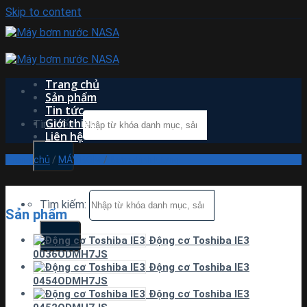
Skip to content
Trang chủ
Sản phẩm
Tin tức
Giới thiệu
Tìm kiếm:
Liên hệ
Trang chủ
/
MÁY BƠM
/
Bơm định lượng
Tìm kiếm:
Sản phẩm
Động cơ Toshiba IE3
0036ODMH7JS
Động cơ Toshiba IE3
0454ODMH7JS
Động cơ Toshiba IE3