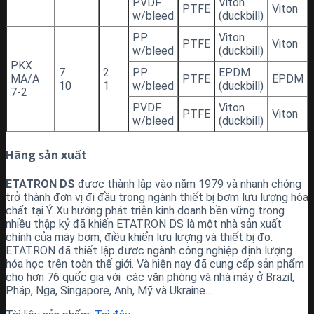
PVDF
Viton
PTFE
Viton
w/bleed
(duckbill)
PP
Viton
PTFE
Viton
w/bleed
(duckbill)
PKX
7
2
PP
EPDM
MA/A
PTFE
EPDM
10
1
w/bleed
(duckbill)
7-2
PVDF
Viton
PTFE
Viton
w/bleed
(duckbill)
Hãng sản xuất
ETATRON DS
được thành lập vào năm 1979 và nhanh chóng
trở thành đơn vị đi đầu trong ngành thiết bị bơm lưu lượng hóa
chất tại Ý. Xu hướng phát triễn kinh doanh bền vững trong
nhiều thập kỷ đã khiến ETATRON DS là một nhà sản xuất
chính của máy bơm, điều khiển lưu lượng và thiết bị đo.
ETATRON đã thiết lập được ngành công nghiệp định lượng
hóa học trên toàn thế giới. Và hiện nay đã cung cấp sản phẩm
cho hơn 76 quốc gia với các văn phòng và nhà máy ở Brazil,
Pháp, Nga, Singapore, Anh, Mỹ và Ukraine…