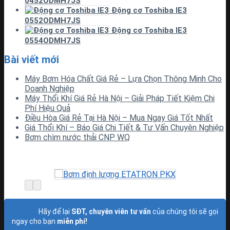
0452ODMH7JS
Động cơ Toshiba IE3
0552ODMH7JS
Động cơ Toshiba IE3
0554ODMH7JS
Bài viết mới
Máy Bơm Hóa Chất Giá Rẻ – Lựa Chọn Thông Minh Cho
Doanh Nghiệp
Máy Thổi Khí Giá Rẻ Hà Nội – Giải Pháp Tiết Kiệm Chi
Phí Hiệu Quả
Điều Hòa Giá Rẻ Tại Hà Nội – Mua Ngay Giá Tốt Nhất
Giá Thổi Khí – Báo Giá Chi Tiết & Tư Vấn Chuyên Nghiệp
Bơm chìm nước thải CNP WQ
Hãy để lại
SĐT, chuyên viên tư vấn
của chúng tôi sẽ gọi
ngay cho bạn
miễn phí!