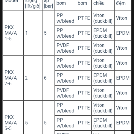
Model
lượng
áp
bơm
bơm
chiều
đệm
[lít/giờ]
[bar]
PP
Viton
PTFE
Viton
w/bleed
(duckbill)
PKX
PP
EPDM
MA/A
1
5
PTFE
EPDM
w/bleed
(duckbill)
1-5
PVDF
Viton
PTFE
Viton
w/bleed
(duckbill)
PP
Viton
PTFE
Viton
w/bleed
(duckbill)
PKX
PP
EPDM
MA/A
2
6
PTFE
EPDM
w/bleed
(duckbill)
2-6
PVDF
Viton
PTFE
Viton
w/bleed
(duckbill)
PP
Viton
PTFE
Viton
w/bleed
(duckbill)
PKX
PP
EPDM
MA/A
5
5
PTFE
EPDM
w/bleed
(duckbill)
5-5