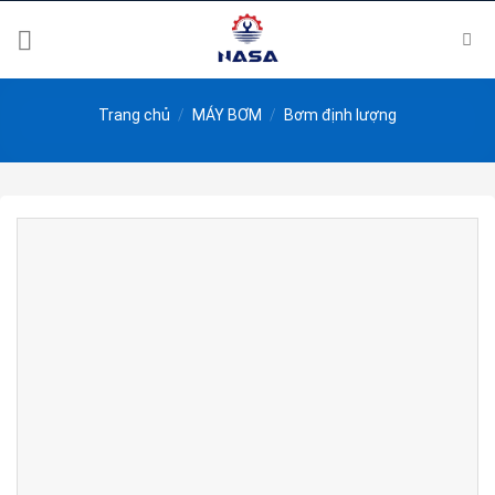
Skip
to
content
Trang chủ
/
MÁY BƠM
/
Bơm định lượng