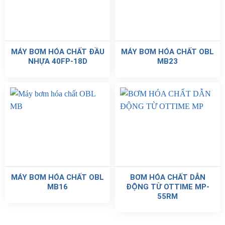
MÁY BƠM HÓA CHẤT ĐẦU
MÁY BƠM HÓA CHẤT OBL
NHỰA 40FP-18D
MB23
MÁY BƠM HÓA CHẤT OBL
BƠM HÓA CHẤT DẪN
MB16
ĐỘNG TỪ OTTIME MP-
55RM