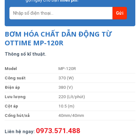
gọi ngay cho bạn
miễn phí!
BƠM HÓA CHẤT DẪN ĐỘNG TỪ
OTTIME MP-120R
Thông số kĩ thuật.
Model
MP-120R
Côn
g
suất
370 (W)
Điện
áp
380 (V)
Lưu
lượng
220 (Lít/phút)
Cột
áp
10.5 (m)
Cổng
hút/xả
40mm/40mm
0973.571.488
Liên hệ ngay: