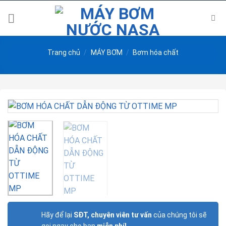
Skip
to
content
Trang chủ
/
MÁY BƠM
/
Bơm hóa chất
Hãy để lại
SĐT, chuyên viên tư vấn
của chúng tôi sẽ