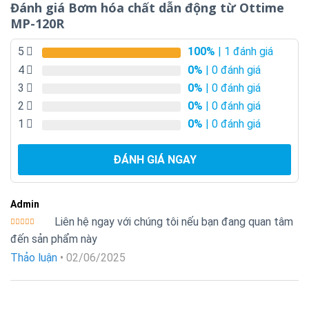
Đánh giá Bơm hóa chất dẫn động từ Ottime
MP-120R
5
100%
| 1 đánh giá
4
0%
| 0 đánh giá
3
0%
| 0 đánh giá
2
0%
| 0 đánh giá
1
0%
| 0 đánh giá
ĐÁNH GIÁ NGAY
Admin
Liên hệ ngay với chúng tôi nếu bạn đang quan tâm
Được xếp
đến sản phẩm này
hạng
5
5
sao
Thảo luận
•
02/06/2025