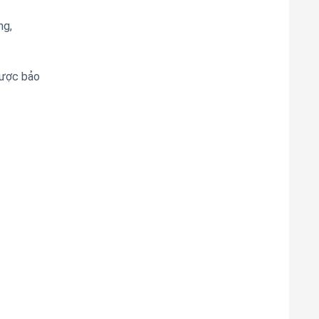
ng,
được bảo