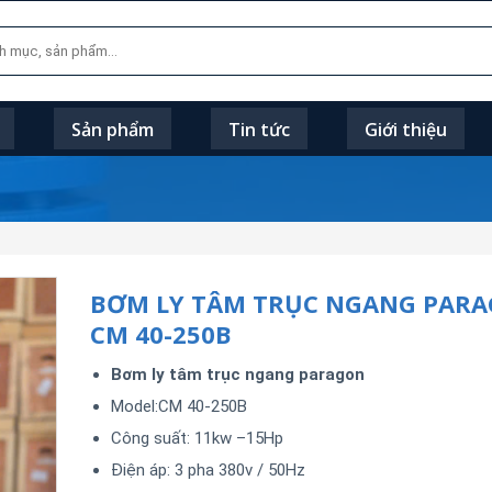
Sản phẩm
Tin tức
Giới thiệu
BƠM LY TÂM TRỤC NGANG PAR
CM 40-250B
Bơm ly tâm trục ngang paragon
Model:CM 40-250B
Công suất: 11kw –15Hp
Điện áp: 3 pha 380v / 50Hz