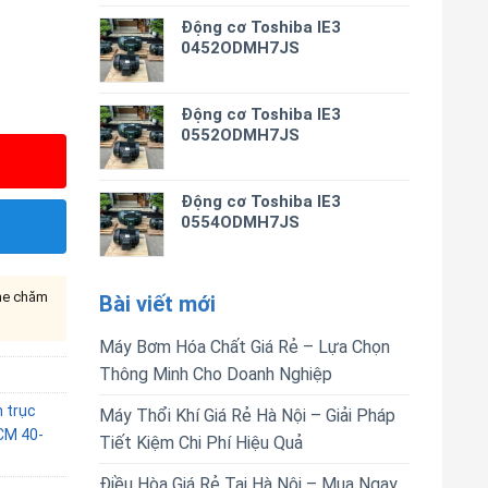
Động cơ Toshiba IE3
0452ODMH7JS
Động cơ Toshiba IE3
0552ODMH7JS
Động cơ Toshiba IE3
0554ODMH7JS
ine chăm
Bài viết mới
Máy Bơm Hóa Chất Giá Rẻ – Lựa Chọn
Thông Minh Cho Doanh Nghiệp
 trục
Máy Thổi Khí Giá Rẻ Hà Nội – Giải Pháp
CM 40-
Tiết Kiệm Chi Phí Hiệu Quả
Điều Hòa Giá Rẻ Tại Hà Nội – Mua Ngay