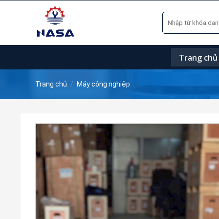
Skip
Tìm
to
kiếm:
content
Trang chủ
Trang chủ
/
Máy công nghiệp