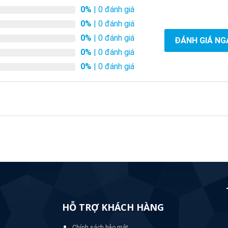
0%
| 0 đánh giá
0%
| 0 đánh giá
0%
| 0 đánh giá
ĐÁNH GIÁ NG
0%
| 0 đánh giá
0%
| 0 đánh giá
HỖ TRỢ KHÁCH HÀNG
Chính sách bảo mật