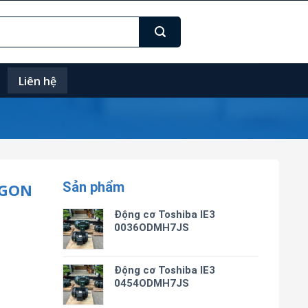
Liên hệ
Sản phẩm
AGON
Động cơ Toshiba IE3
0036ODMH7JS
Động cơ Toshiba IE3
0454ODMH7JS