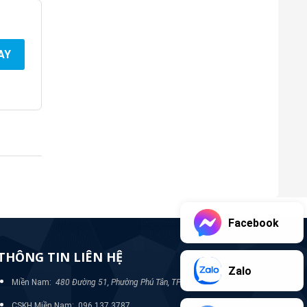
AY
Facebook
THÔNG TIN LIÊN HỆ
Zalo
Miền Nam:
480 Đường 51, Phường Phú Tân, TP Bình Dương
CSKH Miền Nam: 096 137 3787