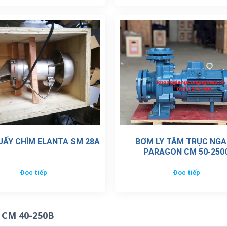
UẤY CHÌM ELANTA SM 28A
BƠM LY TÂM TRỤC NG
PARAGON CM 50-250
Đọc tiếp
Đọc tiếp
 CM 40-250B