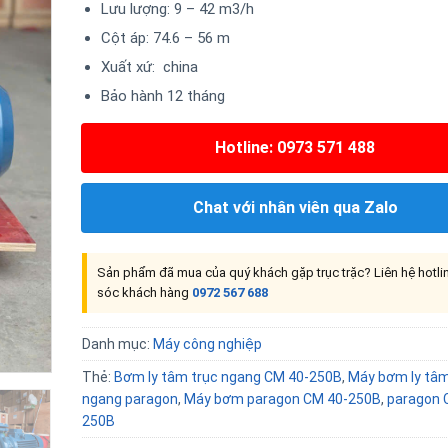
Lưu lượng: 9 – 42 m3/h
Cột áp: 74.6 – 56 m
Xuất xứ: china
Bảo hành 12 tháng
Hotline: 0973 571 488
Chat với nhân viên qua Zalo
Sản phẩm đã mua của quý khách gặp trục trặc? Liên hệ hotl
sóc khách hàng
0972 567 688
Danh mục:
Máy công nghiệp
Thẻ:
Bơm ly tâm trục ngang CM 40-250B
,
Máy bơm ly tâm
ngang paragon
,
Máy bơm paragon CM 40-250B
,
paragon 
250B