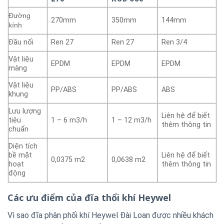
Đường
270mm
350mm
144mm
kính
Đầu nối
Ren 27
Ren 27
Ren 3/4
Vật liệu
EPDM
EPDM
EPDM
màng
Vật liệu
PP/ABS
PP/ABS
ABS
khung
Lưu lượng
Liên hệ để biết
tiêu
1 – 6 m3/h
1 – 12 m3/h
thêm thông tin
chuẩn
Diện tích
bề mặt
Liên hệ để biết
0,0375 m2
0,0638 m2
hoạt
thêm thông tin
động
Các ưu điểm của đĩa thổi khí Heywel
Vì sao đĩa phân phối khí Heywel Đài Loan được nhiều khách