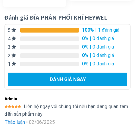
Đánh giá ĐĨA PHÂN PHỐI KHÍ HEYWEL
100%
| 1 đánh giá
5
0%
| 0 đánh giá
4
0%
| 0 đánh giá
3
0%
| 0 đánh giá
2
0%
| 0 đánh giá
1
ĐÁNH GIÁ NGAY
Admin
Liên hệ ngay với chúng tôi nếu bạn đang quan tâm
Được xếp
đến sản phẩm này
hạng
5
5
sao
Thảo luận
•
02/06/2025