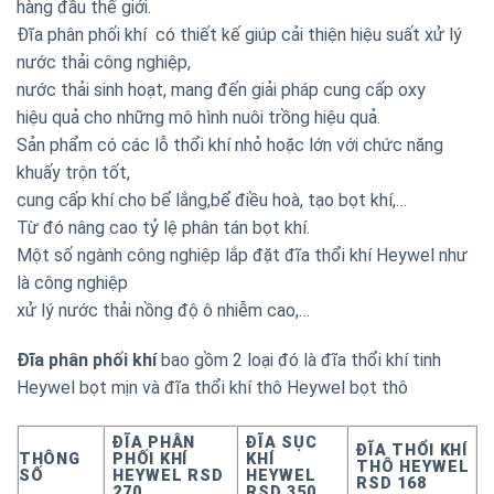
hàng đầu thế giới.
Đĩa phân phối khí có thiết kế giúp cải thiện hiệu suất xử lý
nước thải công nghiệp,
nước thải sinh hoạt, mang đến giải pháp cung cấp oxy
hiệu quả cho những mô hình nuôi trồng hiệu quả.
Sản phẩm có các lỗ thổi khí nhỏ hoặc lớn với chức năng
khuấy trộn tốt,
cung cấp khí cho bể lắng,bể điều hoà, tạo bọt khí,…
Từ đó nâng cao tỷ lệ phân tán bọt khí.
Một số ngành công nghiệp lắp đặt đĩa thổi khí Heywel như
là công nghiệp
xử lý nước thải nồng độ ô nhiễm cao,…
Đĩa phân phối khí
bao gồm 2 loại đó là đĩa thổi khí tinh
Heywel bọt mịn và đĩa thổi khí thô Heywel bọt thô
ĐĨA PHÂN
ĐĨA SỤC
ĐĨA THỔI KHÍ
THÔNG
PHỐI KHÍ
KHÍ
THÔ HEYWEL
SỐ
HEYWEL RSD
HEYWEL
RSD 168
270
RSD 350