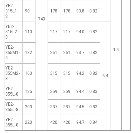
YE2-
315L1-
90
178
178
93.8
0.82
8
740
YE2-
315L2-
110
217
217
94.0
0.82
8
YE2-
1.8
355M1-
132
261
261
93.7
0.82
8
YE2-
355M2-
160
315
315
94.2
0.82
6.4
8
YE2-
185
359
359
94.4
0.83
355L-8
YE2-
200
387
387
94.5
0.83
355L-8
YE2-
220
420
420
94.7
0.84
355L-8