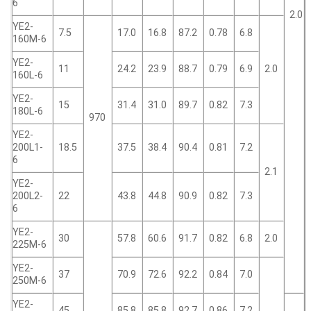
6
2.0
YE2-
7.5
17.0
16.8
87.2
0.78
6.8
160M-6
YE2-
11
24.2
23.9
88.7
0.79
6.9
2.0
160L-6
YE2-
15
31.4
31.0
89.7
0.82
7.3
180L-6
970
YE2-
200L1-
18.5
37.5
38.4
90.4
0.81
7.2
6
2.1
YE2-
200L2-
22
43.8
44.8
90.9
0.82
7.3
6
YE2-
30
57.8
60.6
91.7
0.82
6.8
2.0
225M-6
YE2-
37
70.9
72.6
92.2
0.84
7.0
250M-6
YE2-
45
85.8
85.8
92.7
0.86
7.2