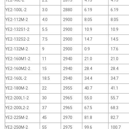
YE2-90L-2
2.2
2875
4.73
4.73
YE2-100L-2
3.0
2880
6.19
6.19
YE2-112M-2
4.0
2900
8.05
8.05
YE2-132S1-2
5.5
2900
10.9
10.9
YE2-132S2-2
7.5
2900
14.7
14.5
YE2-132M-2
9
2900
0.9
17.6
YE2-160M1-2
11
2940
21.0
21.0
YE2-160M2-2
15
2940
28.4
28.4
YE2-160L-2
18.5
2940
34.4
34.7
YE2-180M-2
22
2955
40.7
41.1
YE2-200L1-2
30
2965
55.0
55.7
YE2-200L2-2
37
2965
67.5
68.3
YE2-225M-2
45
2970
81.8
82.7
YE2-250M-2
55
2975
99.6
100.7