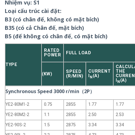
Nhiệm vụ: S1
Loại cấu trúc cài đặt:
B3 (có chân đế, không có mặt bích)
B35 (có cả Chân đế, mặt bích)
B5 (đế không có chân đế, có mặt bích)
RATED
FULL LOAD
POWER
TYPE
CALCUL
CURRENT
THE
SPEED
(KW)
I
(A)
CURREN
(R/MIN)
N
I
(A)
N
Synchronous Speed 3000 r/min（2P）
YE2-80M1-2
0.75
2855
1.77
1.77
YE2-80M2-2
1.1
2855
2.50
2.53
YE2-90S-2
1.5
2875
3.34
3.34