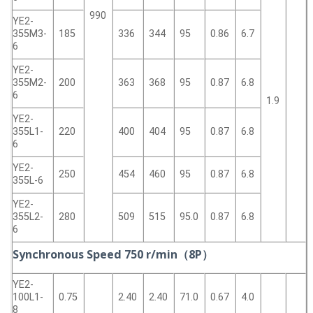
990
YE2-
355M3-
185
336
344
95
0.86
6.7
6
YE2-
355M2-
200
363
368
95
0.87
6.8
6
1.9
YE2-
355L1-
220
400
404
95
0.87
6.8
6
YE2-
250
454
460
95
0.87
6.8
355L-6
YE2-
355L2-
280
509
515
95.0
0.87
6.8
6
Synchronous Speed 750 r/min（8P）
YE2-
100L1-
0.75
2.40
2.40
71.0
0.67
4.0
8