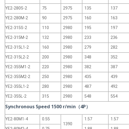
YE2-280S-2
75
2975
135
137
YE2-280M-2
90
2975
160
163
YE2-315S-2
110
2980
195
197
YE2-315M-2
132
2980
233
236
YE2-315L1-2
160
2980
279
282
YE2-315L2-2
200
2980
348
352
YE2-355M1-2
220
2980
382
387
YE2-355M2-2
250
2980
435
439
YE2-355L1-2
280
2980
487
492
YE2-355L-2
315
2980
548
554
Synchronous Speed 1500 r/min（4P）
YE2-80M1-4
0.55
1.57
1.57
1390
YE2-80M2-4
0.75
1.88
1.88