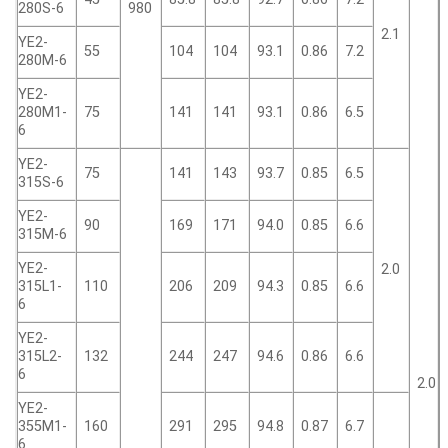
280S-6
980
2.1
YE2-
55
104
104
93.1
0.86
7.2
280M-6
YE2-
280M1-
75
141
141
93.1
0.86
6.5
6
YE2-
75
141
143
93.7
0.85
6.5
315S-6
YE2-
90
169
171
94.0
0.85
6.6
315M-6
YE2-
2.0
315L1-
110
206
209
94.3
0.85
6.6
6
YE2-
315L2-
132
244
247
94.6
0.86
6.6
6
2.0
YE2-
355M1-
160
291
295
94.8
0.87
6.7
6