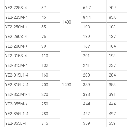
YE2-225S-4
37
69.7
70.2
YE2-225M-4
45
84.4
85.0
1480
YE2-250M-4
55
103
103
YE2-280S-4
75
139
137
YE2-280M-4
90
167
164
YE2-315S-4
110
201
198
YE2-315M-4
132
241
237
YE2-315L1-4
160
288
284
YE2-315L2-4
200
1490
359
355
YE2-355M1-4
220
393
391
YE2-355M-4
250
444
444
YE2-355L1-4
280
497
497
YE2-355L-4
315
559
559