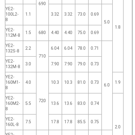
690
YE2-
100L2-
1.1
3.32
3.32
73.0
0.69
8
5.0
1.8
YE2-
1.5
680
4.40
4.40
75.0
0.69
112M-8
YE2-
2.2
6.04
6.04
78.0
0.71
132S-8
710
YE2-
3.0
7.90
7.90
79.0
0.73
132M-8
YE2-
160M1-
4.0
10.3
10.3
81.0
0.73
1.9
6.0
8
YE2-
720
160M2-
5.5
13.6
13.6
83.0
0.74
8
YE2-
7.5
17.8
17.8
85.5
0.75
160L-8
2.0
YE2-