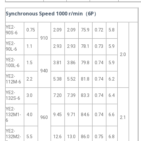
Synchronous Speed 1000 r/min（6P）
YE2-
0.75
2.09
2.09
75.9
0.72
5.8
90S-6
910
YE2-
1.1
2.93
2.93
78.1
0.73
5.9
90L-6
2.0
YE2-
1.5
3.81
3.86
79.8
0.74
5.9
100L-6
940
YE2-
2.2
5.38
5.52
81.8
0.74
6.2
112M-6
YE2-
3.0
7.20
7.39
83.3
0.74
6.4
132S-6
YE2-
132M1-
4.0
9.45
9.71
84.6
0.74
6.6
960
2.1
6
YE2-
132M2-
5.5
12.6
13.0
86.0
0.75
6.8