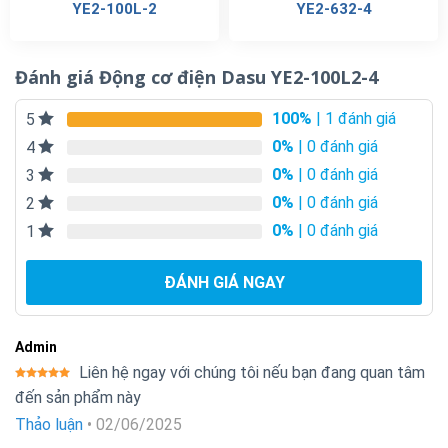
YE2-100L-2
YE2-632-4
Đánh giá Động cơ điện Dasu YE2-100L2-4
100%
| 1 đánh giá
5
0%
| 0 đánh giá
4
0%
| 0 đánh giá
3
0%
| 0 đánh giá
2
0%
| 0 đánh giá
1
ĐÁNH GIÁ NGAY
Admin
Liên hệ ngay với chúng tôi nếu bạn đang quan tâm
Được xếp
đến sản phẩm này
hạng
5
5
sao
Thảo luận
•
02/06/2025