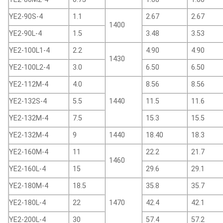
YE2-90S-4
1.1
2.67
2.67
1400
YE2-90L-4
1.5
3.48
3.53
YE2-100L1-4
2.2
4.90
4.90
1430
YE2-100L2-4
3.0
6.50
6.50
YE2-112M-4
4.0
8.56
8.56
YE2-132S-4
5.5
1440
11.5
11.6
YE2-132M-4
7.5
15.3
15.5
YE2-132M-4
9
1440
18.40
18.3
YE2-160M-4
11
22.2
21.7
1460
YE2-160L-4
15
29.6
29.1
YE2-180M-4
18.5
35.8
35.7
YE2-180L-4
22
1470
42.4
42.1
YE2-200L-4
30
57.4
57.2