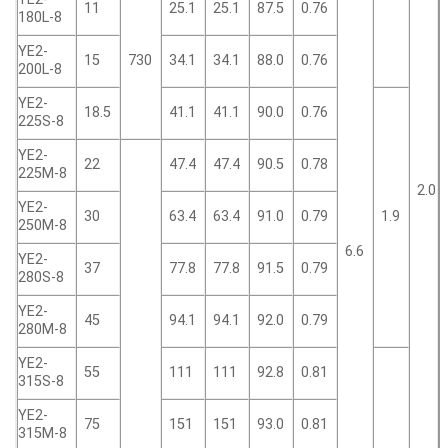
11
25.1
25.1
87.5
0.76
180L-8
YE2-
15
730
34.1
34.1
88.0
0.76
200L-8
YE2-
18.5
41.1
41.1
90.0
0.76
225S-8
YE2-
22
47.4
47.4
90.5
0.78
225M-8
2.0
YE2-
30
63.4
63.4
91.0
0.79
1.9
250M-8
6.6
YE2-
37
77.8
77.8
91.5
0.79
280S-8
YE2-
45
94.1
94.1
92.0
0.79
280M-8
YE2-
55
111
111
92.8
0.81
315S-8
YE2-
75
151
151
93.0
0.81
315M-8