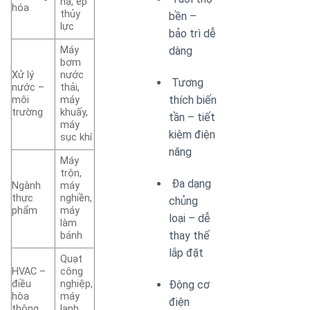
hạ, ép
hóa
thủy
bền –
lực
bảo trì dễ
Máy
dàng
bơm
Xử lý
nước
Tương
nước –
thải,
thích biến
môi
máy
trường
khuấy,
tần – tiết
máy
kiệm điện
sục khí
năng
Máy
trộn,
Đa dạng
Ngành
máy
thực
nghiền,
chủng
phẩm
máy
loại – dễ
làm
thay thế
bánh
lắp đặt
Quạt
HVAC –
công
Động cơ
điều
nghiệp,
hòa
máy
điện
thông
lạnh