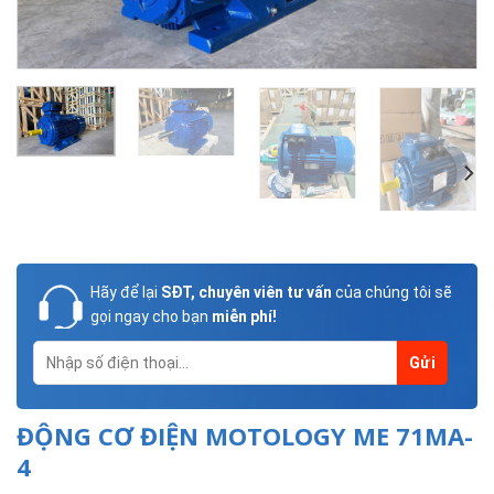
Hãy để lại
SĐT, chuyên viên tư vấn
của chúng tôi sẽ
gọi ngay cho bạn
miễn phí!
ĐỘNG CƠ ĐIỆN MOTOLOGY ME 71MA-
4