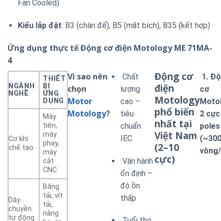
Fan Cooled)
Kiểu lắp đặt
: B3 (chân đế), B5 (mặt bích), B35 (kết hợp)
Ứng dụng thực tế
Động cơ điện Motology ME 71MA-
4
Động cơ
Vì sao nên
Chất
1. Đ
THIẾT
điện
NGÀNH
BỊ
chọn
lượng
cơ
NGHỀ
ỨNG
Motology
Motor
DỤNG
cao –
Moto
phổ biến
Motology
?
tiêu
2 cực
Máy
nhất tại
tiện,
chuẩn
poles
Việt Nam
máy
IEC
(~30
Cơ khí
phay,
(2–10
chế tạo
vòng/
máy
cực)
Vận hành
cắt
CNC
ổn định –
độ ồn
Băng
tải, vít
thấp
Dây
tải,
chuyền
nâng
tự động
Tuổi thọ