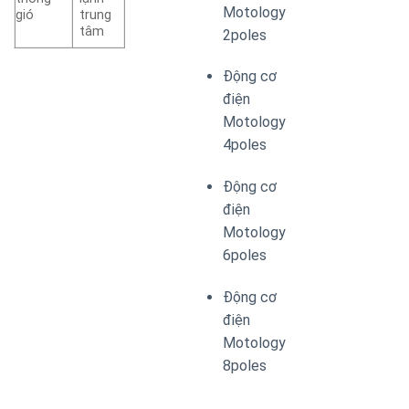
Motology
gió
trung
tâm
2poles
Động cơ
điện
Motology
4poles
Động cơ
điện
Motology
6poles
Động cơ
điện
Motology
8poles