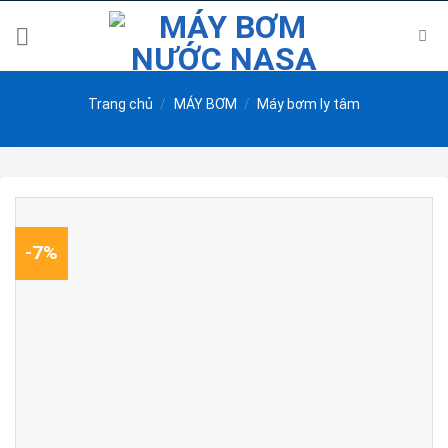
Skip
to
content
Trang chủ
/
MÁY BƠM
/
Máy bơm ly tâm
-7%