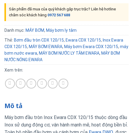
Sản phẩm đã mua của quý khách gặp trục trặc? Liên hệ hotline
chăm sóc khách hàng
0972 567 688
Danh mục:
MÁY BƠM
,
Máy bơm ly tâm
Thẻ:
Bơm đầu tròn CDX 120/15
,
Ewara CDX 120/15
,
Inox Ewara
CDX 120/15
,
MÁY BƠM EWARA
,
Máy bơm Ewara CDX 120/15
,
máy
bơm nước ewara
,
MÁY BƠM NƯỚC LY TÂM EWARA
,
MÁY BƠM
NƯỚC NÓNG EWARA
Xem trên:
Mô tả
Máy bơm đầu tròn Inox Ewara CDX 120/15 thuộc dòng đầu
Inox sử dụng động cơ, vận hành mạnh mẽ, hoạt động bền bỉ.
Toàn bộ phần đầu bơm và cánh bơm của
Ewara DWO
được