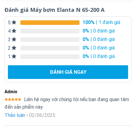
Đánh giá Máy bơm Elanta N 65-200 A
100%
| 1 đánh giá
5
0%
| 0 đánh giá
4
0%
| 0 đánh giá
3
0%
| 0 đánh giá
2
0%
| 0 đánh giá
1
ĐÁNH GIÁ NGAY
Admin
Liên hệ ngay với chúng tôi nếu bạn đang quan tâm
Được xếp
đến sản phẩm này
hạng
5
5
sao
Thảo luận
•
02/06/2025