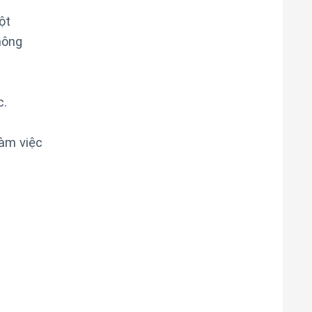
ột
nông
c.
làm việc