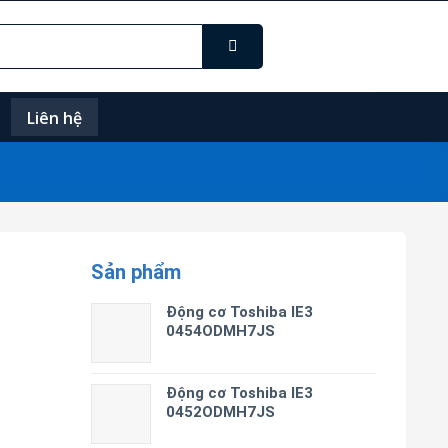
Liên hệ
Sản phẩm
Động cơ Toshiba IE3
0454ODMH7JS
Động cơ Toshiba IE3
0452ODMH7JS