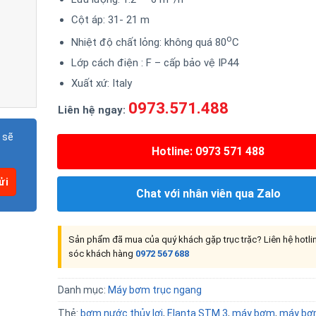
Cột áp: 31- 21 m
o
Nhiệt độ chất lỏng: không quá 80
C
Lớp cách điện : F – cấp bảo vệ IP44
Xuất xứ: Italy
0973.571.488
Liên hệ ngay:
 sẽ
Hotline: 0973 571 488
Chat với nhân viên qua Zalo
Sản phẩm đã mua của quý khách gặp trục trặc? Liên hệ hotl
sóc khách hàng
0972 567 688
Danh mục:
Máy bơm trục ngang
Thẻ:
bơm nước thủy lợi
,
Elanta STM 3
,
máy bơm
,
máy bơ