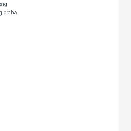
ong
g cơ ba