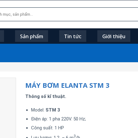
Sản phẩm
Tin tức
Giới thiệu
MÁY BƠM ELANTA STM 3
Thông số kĩ thuật.
Model:
STM 3
Điện áp: 1 pha 220V. 50 Hz;
Công suất: 1 HP
3
Lưu lượng: 1.2 – 6 m
/h