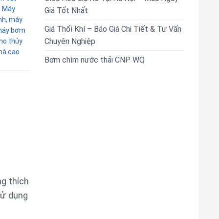
,
Máy
Giá Tốt Nhất
nh
,
máy
Giá Thổi Khí – Báo Giá Chi Tiết & Tư Vấn
áy bơm
Chuyên Nghiệp
ho thủy
hà cao
Bơm chìm nước thải CNP WQ
g thích
sử dụng