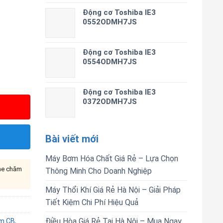
Động cơ Toshiba IE3
0552ODMH7JS
Động cơ Toshiba IE3
0554ODMH7JS
Động cơ Toshiba IE3
0372ODMH7JS
Bài viết mới
Máy Bơm Hóa Chất Giá Rẻ – Lựa Chọn
ine chăm
Thông Minh Cho Doanh Nghiệp
Máy Thổi Khí Giá Rẻ Hà Nội – Giải Pháp
Tiết Kiệm Chi Phí Hiệu Quả
Điều Hòa Giá Rẻ Tại Hà Nội – Mua Ngay
m CB
,