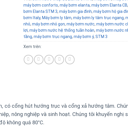
máy bơm conforto
,
máy bơm elanta
,
máy bơm Elanta CB
bơm Elanta STM 3
,
máy bơm gia đình
,
máy bơm hộ gia đì
bơm Italy
,
Máy bơm ly tâm
,
máy bơm ly tâm trục ngang
,
m
nhỏ
,
máy bơm nhỏ gọn
,
máy bơm nước
,
máy bơm nước c
lợi
,
máy bơm nước hệ thống tuần hoàn
,
máy bơm nước n
tầng
,
máy bơm trục ngang
,
máy bơm ý
,
STM 3
Xem trên:
, có cổng hút hướng trục và cổng xả hướng tâm. Chún
iệp, nông nghiệp và sinh hoạt. Chúng tôi khuyến nghị 
 độ không quá 80°C.