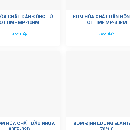
ÓA CHẤT DẪN ĐỘNG TỪ
BƠM HÓA CHẤT DẪN ĐỘN
OTTIME MP-10RM
OTTIME MP-30RM
Đọc tiếp
Đọc tiếp
ƠM HÓA CHẤT ĐẦU NHỰA
BƠM ĐỊNH LƯỢNG ELANTA
80FP-32D
70/1.0