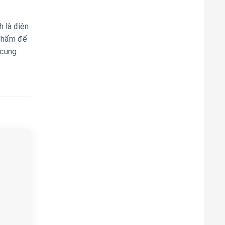
h là điện
 phẩm để
 cung