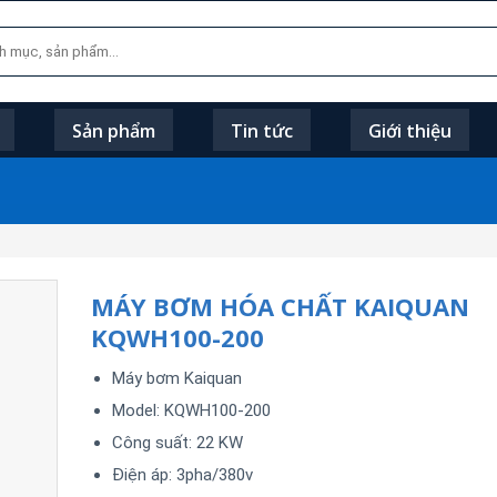
Sản phẩm
Tin tức
Giới thiệu
MÁY BƠM HÓA CHẤT KAIQUAN
KQWH100-200
Máy bơm Kaiquan
Model: KQWH100-200
Công suất: 22 KW
Điện áp: 3pha/380v