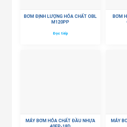
BƠM ĐỊNH LƯỢNG HÓA CHẤT OBL
BƠM H
M120PP
Đọc tiếp
MÁY BƠM HÓA CHẤT ĐẦU NHỰA
MÁY B
40FP-18D