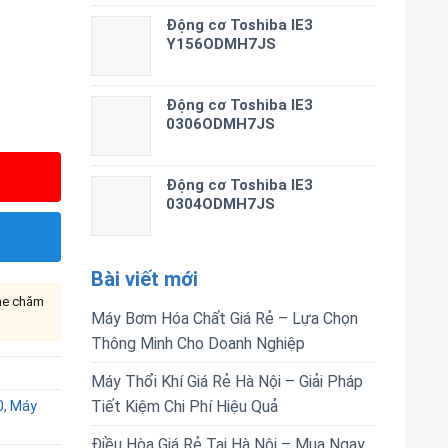
Động cơ Toshiba IE3
Y156ODMH7JS
Động cơ Toshiba IE3
0306ODMH7JS
Động cơ Toshiba IE3
0304ODMH7JS
Bài viết mới
ine chăm
Máy Bơm Hóa Chất Giá Rẻ – Lựa Chọn
Thông Minh Cho Doanh Nghiệp
Máy Thổi Khí Giá Rẻ Hà Nội – Giải Pháp
Tiết Kiệm Chi Phí Hiệu Quả
0
,
Máy
Điều Hòa Giá Rẻ Tại Hà Nội – Mua Ngay