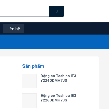
Liên hệ
Sản phẩm
Động cơ Toshiba IE3
Y224ODMH7JS
Động cơ Toshiba IE3
Y226ODMH7JS