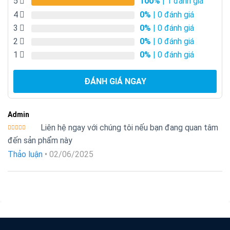
5
100%
| 1 đánh giá
4
0%
| 0 đánh giá
3
0%
| 0 đánh giá
2
0%
| 0 đánh giá
1
0%
| 0 đánh giá
ĐÁNH GIÁ NGAY
Admin
Liên hệ ngay với chúng tôi nếu bạn đang quan tâm
Được xếp
đến sản phẩm này
hạng
5
5
sao
Thảo luận
•
02/06/2025