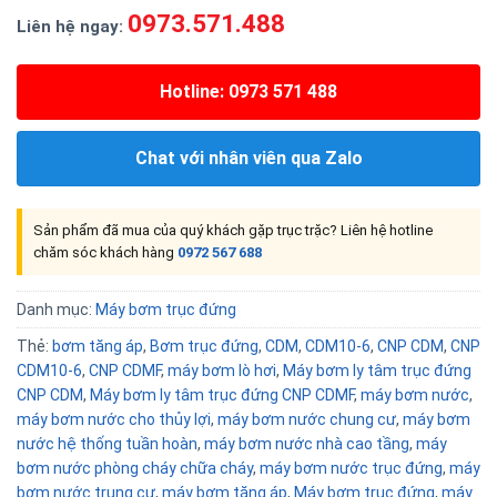
0973.571.488
Liên hệ ngay:
Hotline: 0973 571 488
Chat với nhân viên qua Zalo
Sản phẩm đã mua của quý khách gặp trục trặc? Liên hệ hotline
chăm sóc khách hàng
0972 567 688
Danh mục:
Máy bơm trục đứng
Thẻ:
bơm tăng áp
,
Bơm trục đứng
,
CDM
,
CDM10-6
,
CNP CDM
,
CNP
CDM10-6
,
CNP CDMF
,
máy bơm lò hơi
,
Máy bơm ly tâm trục đứng
CNP CDM
,
Máy bơm ly tâm trục đứng CNP CDMF
,
máy bơm nước
,
máy bơm nước cho thủy lợi
,
máy bơm nước chung cư
,
máy bơm
nước hệ thống tuần hoàn
,
máy bơm nước nhà cao tầng
,
máy
bơm nước phòng cháy chữa cháy
,
máy bơm nước trục đứng
,
máy
bơm nước trung cư
,
máy bơm tăng áp
,
Máy bơm trục đứng
,
máy