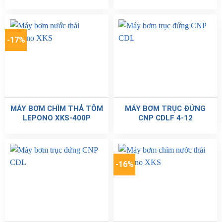
-17%
MÁY BƠM CHÌM THẢ TÕM
MÁY BƠM TRỤC ĐỨNG
LEPONO XKS-400P
CNP CDLF 4-12
-16%