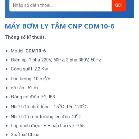
MÁY BƠM LY TÂM CNP CDM10-6
Thông số kĩ thuật.
Model:
CDM10-6
Điện áp: 1 pha 220V, 50Hz; 3 pha 380V, 50Hz
Công suất: 2.2 Kw
3
Lưu lượng: 10 m
/h
cột áp: 52 m
Động cơ điện IE2, IE3
o
o
Nhiệt độ chất lỏng: -15
C đến 120
C
o
Nhiệt độ môi trường lên đến 40
C
Lớp cách điện : F – cấp bảo vệ IP55
Xuất xứ China