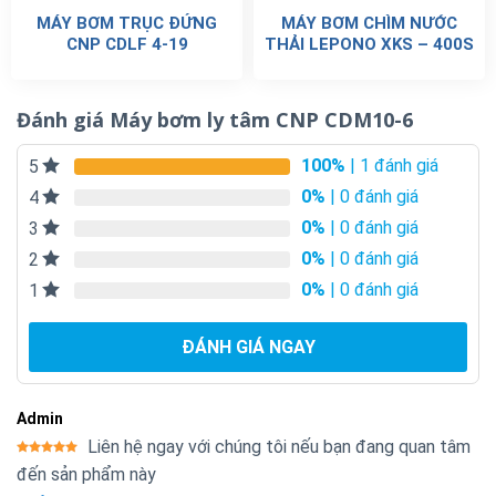
MÁY BƠM TRỤC ĐỨNG
MÁY BƠM CHÌM NƯỚC
CNP CDLF 4-19
THẢI LEPONO XKS – 400S
Đánh giá Máy bơm ly tâm CNP CDM10-6
100%
| 1 đánh giá
5
0%
| 0 đánh giá
4
0%
| 0 đánh giá
3
0%
| 0 đánh giá
2
0%
| 0 đánh giá
1
ĐÁNH GIÁ NGAY
Admin
Liên hệ ngay với chúng tôi nếu bạn đang quan tâm
Được xếp
đến sản phẩm này
hạng
5
5
sao