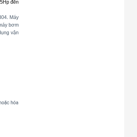
0.5Hp đến
 304. Máy
g máy bơm
dụng vận
hoặc hóa