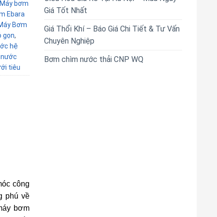
Máy bơm
Giá Tốt Nhất
âm Ebara
Máy Bơm
Giá Thổi Khí – Báo Giá Chi Tiết & Tư Vấn
 gọn
,
Chuyên Nghiệp
ớc hệ
 nước
Bơm chìm nước thải CNP WQ
i tiêu
móc công
g phú về
 máy bơm