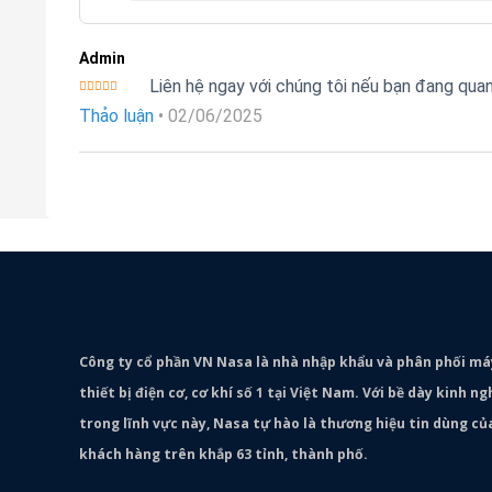
Admin
Liên hệ ngay với chúng tôi nếu bạn đang qu
Được xếp
Thảo luận
•
02/06/2025
hạng
5
5
sao
Công ty cổ phần VN Nasa là nhà nhập khẩu và phân phối m
thiết bị điện cơ, cơ khí số 1 tại Việt Nam. Với bề dày kinh 
trong lĩnh vực này, Nasa tự hào là thương hiệu tin dùng c
khách hàng trên khắp 63 tỉnh, thành phố.