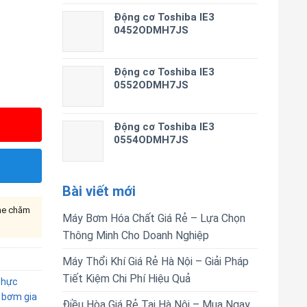
Động cơ Toshiba IE3
0452ODMH7JS
Động cơ Toshiba IE3
0552ODMH7JS
Động cơ Toshiba IE3
0554ODMH7JS
Bài viết mới
ine chăm
Máy Bơm Hóa Chất Giá Rẻ – Lựa Chọn
Thông Minh Cho Doanh Nghiệp
Máy Thổi Khí Giá Rẻ Hà Nội – Giải Pháp
Tiết Kiệm Chi Phí Hiệu Quả
thực
 bơm gia
Điều Hòa Giá Rẻ Tại Hà Nội – Mua Ngay