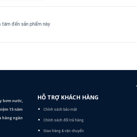
an tâm đến sản phẩm này
HỖ TRỢ KHÁCH HÀNG
áy bơm
nước,
nghiệm 15 năm
Chính sách bảo mật
ủa hàng ngàn
Chính sách đổi trả hàng
Giao hàng & vận chuyển