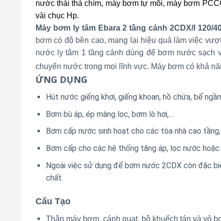
nước thải thả chìm, máy bơm tự mồi, máy bơm PCCC, 
vài chục Hp.
Máy bơm ly tâm Ebara 2 tầng cánh 2CDX/I 120/4
bơm có độ bền cao, mang lại hiệu quả làm việc vượt
nước ly tâm 1 tầng cánh dùng để bơm nước sạch v
chuyển nước trong mọi lĩnh vực. Máy bơm có khả năng ch
ỨNG DỤNG
Hút nước giếng khơi, giếng khoan, hồ chứa, bể ngầ
Bơm bù áp, ép màng lọc, bơm lò hơi,…
Bơm cấp nước sinh hoạt cho các tòa nhà cao tầng,
Bơm cấp cho các hệ thống tăng áp, lọc nước hoặc 
Ngoài việc sử dụng để bơm nước 2CDX còn đặc biệ
chất.
Cấu Tạo
Thân máy bơm, cánh quạt, bộ khuếch tán và vỏ bọ