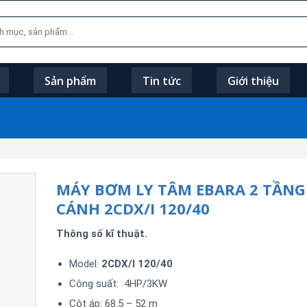
Sản phẩm
Tin tức
Giới thiệu
MÁY BƠM LY TÂM EBARA 2 TẦNG
CÁNH 2CDX/I 120/40
Thông số kĩ thuật.
Model:
2CDX/I 120/40
Công suất: 4HP/3KW
Cột áp: 68.5 – 52 m