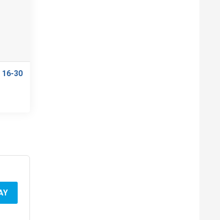
 16-30
AY