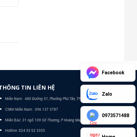
Facebook
THÔNG TIN LIÊN HỆ
Zalo
Miền Nam:
480 Đường 51, Phường Phú Tân, TP Bình Dương
CSKH Miền Nam: 096 137 3787
0973571488
Miền Bắc:
31 ngõ 109 Sở Thượng, P Hoàng Mai, TP Hà Nội
Hotline: 024 33 52 3333
Home