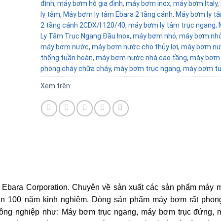
đình
,
máy bơm hộ gia đình
,
máy bơm inox
,
máy bơm Italy
,
ly tâm
,
Máy bơm ly tâm Ebara 2 tầng cánh
,
Máy bơm ly t
2 tầng cánh 2CDX/I 120/40
,
máy bơm ly tâm trục ngang
,
Ly Tâm Trục Ngang Đầu Inox
,
máy bơm nhỏ
,
máy bơm nhỏ
máy bơm nước
,
máy bơm nước cho thủy lợi
,
máy bơm nư
thống tuần hoàn
,
máy bơm nước nhà cao tầng
,
máy bơm
phòng cháy chữa cháy
,
máy bơm trục ngang
,
máy bơm tướ
Xem trên:
 Ebara Corporation. Chuyên về sản xuất các sản phẩm máy 
ơn 100 năm kinh nghiệm. Dòng sản phẩm máy bơm rất phon
 công nghiệp như: Máy bơm trục ngang, máy bơm trục đứng,