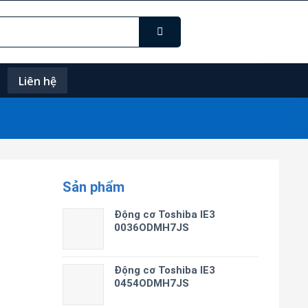
Liên hệ
Sản phẩm
Động cơ Toshiba IE3
0036ODMH7JS
Động cơ Toshiba IE3
0454ODMH7JS