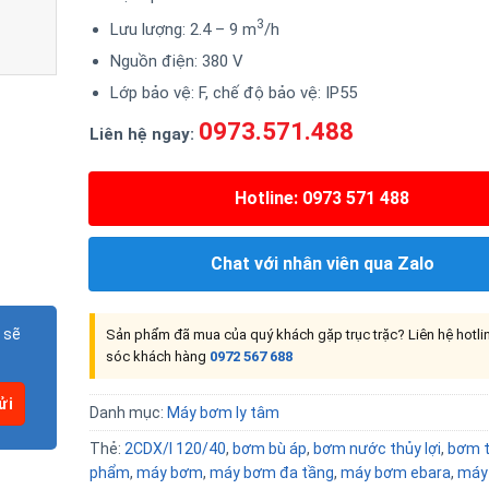
3
Lưu lượng: 2.4 – 9 m
/h
Nguồn điện: 380 V
Lớp bảo vệ: F, chế độ bảo vệ: IP55
0973.571.488
Liên hệ ngay:
Hotline: 0973 571 488
Chat với nhân viên qua Zalo
 sẽ
Sản phẩm đã mua của quý khách gặp trục trặc? Liên hệ hotl
sóc khách hàng
0972 567 688
Danh mục:
Máy bơm ly tâm
Thẻ:
2CDX/I 120/40
,
bơm bù áp
,
bơm nước thủy lợi
,
bơm 
phẩm
,
máy bơm
,
máy bơm đa tầng
,
máy bơm ebara
,
máy