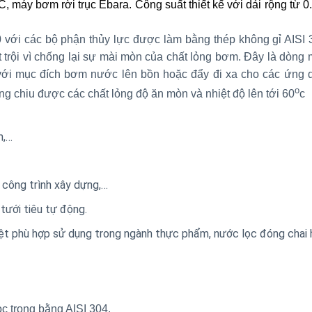
máy bơm rời trục Ebara. Công suất thiết kế với dải rộng từ 
0
với các bộ phận thủy lực được làm bằng thép không gỉ AISI
 trội vì chống lại sự mài mòn của chất lỏng bơm. Đây là dòn
ới mục đích bơm nước lên bồn hoặc đẩy đi xa cho các ứng 
o
iu được các chất lỏng độ ăn mòn và nhiệt độ lên tới 60
c
m,…
 công trình xây dựng,…
tưới tiêu tự động.
t phù hợp sử dụng trong ngành thực phẩm, nước lọc đóng chai 
c trong bằng AISI 304.