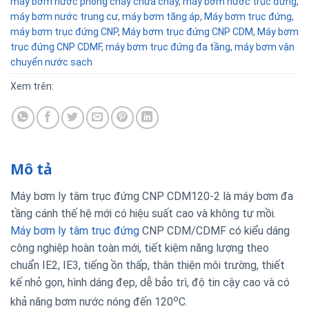
máy bơm nước phòng cháy chữa cháy
,
máy bơm nước trục đứng
,
máy bơm nước trung cư
,
máy bơm tăng áp
,
Máy bơm trục đứng
,
máy bơm trục đứng CNP
,
Máy bơm trục đứng CNP CDM
,
Máy bơm
trục đứng CNP CDMF
,
máy bơm trục đứng đa tầng
,
máy bơm vận
chuyển nước sạch
Xem trên:
Mô tả
Máy bơm ly tâm trục đứng CNP CDM120-2 là máy bơm đa
tầng cánh thế hệ mới có hiệu suất cao và không tự mồi.
Máy bơm ly tâm trục đứng
CNP CDM/CDMF có kiểu dáng
công nghiệp hoàn toàn mới, tiết kiệm năng lượng theo
chuẩn IE2, IE3, tiếng ồn thấp, thân thiện môi trường, thiết
kế nhỏ gọn, hình dáng đẹp, dễ bảo trì, độ tin cậy cao và có
o
khả năng bơm nước nóng đến 120
C.