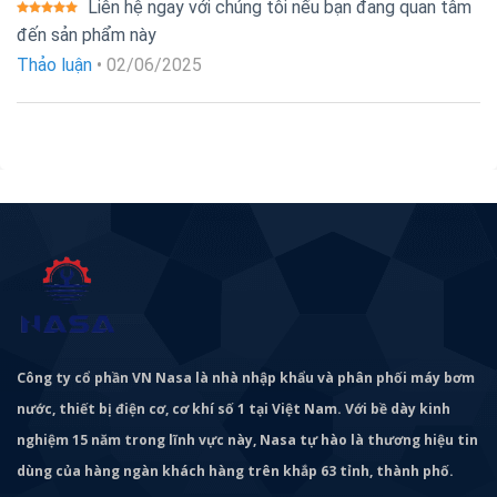
Liên hệ ngay với chúng tôi nếu bạn đang quan tâm
Được xếp
đến sản phẩm này
hạng
5
5
sao
Thảo luận
•
02/06/2025
Công ty cổ phần VN Nasa là nhà nhập khẩu và phân phối máy bơm
nước, thiết bị điện cơ, cơ khí số 1 tại Việt Nam. Với bề dày kinh
nghiệm 15 năm trong lĩnh vực này, Nasa tự hào là thương hiệu tin
dùng của hàng ngàn khách hàng trên khắp 63 tỉnh, thành phố.