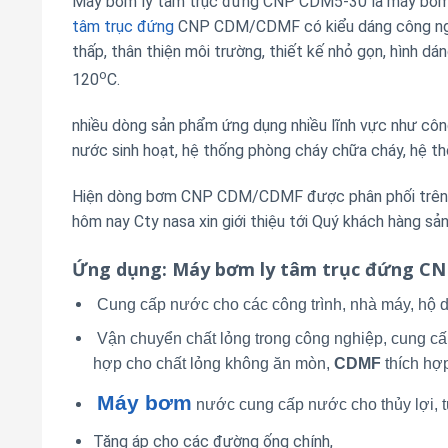
Máy bơm ly tâm trục đứng CNP CDM5-30 là máy bơm đ
tâm trục đứng
CNP CDM/CDMF có kiểu dáng công nghiệ
thấp, thân thiện môi trường, thiết kế nhỏ gọn, hình d
o
120
C.
nhiều dòng sản phẩm ứng dụng nhiều lĩnh vực như công 
nước sinh hoạt, hệ thống phòng cháy chữa cháy, hệ th
Hiện dòng bơm CNP CDM/CDMF được phân phối trên th
hôm nay Cty nasa xin giới thiệu tới Quý khách hàng 
Ứng dụng
: Máy bơm ly tâm trục đứng C
Cung cấp nước cho các công trình, nhà máy, hộ d
Vận chuyển chất lỏng trong công nghiệp, cung cấ
hợp cho chất lỏng không ăn mòn,
CDMF
thích hợ
Máy bơm
nước cung cấp nước cho thủy lợi, tư
Tăng áp cho các đường ống chính,