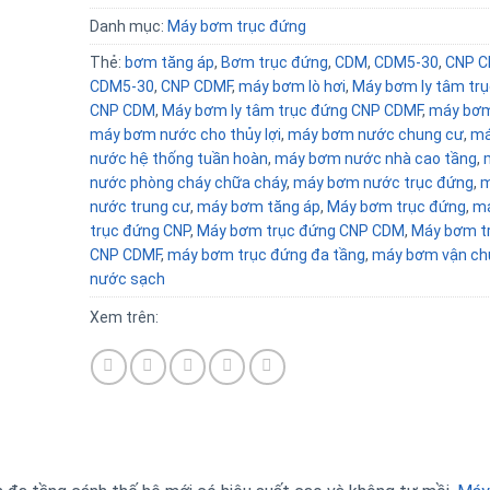
Danh mục:
Máy bơm trục đứng
Thẻ:
bơm tăng áp
,
Bơm trục đứng
,
CDM
,
CDM5-30
,
CNP 
CDM5-30
,
CNP CDMF
,
máy bơm lò hơi
,
Máy bơm ly tâm tr
CNP CDM
,
Máy bơm ly tâm trục đứng CNP CDMF
,
máy bơ
máy bơm nước cho thủy lợi
,
máy bơm nước chung cư
,
má
nước hệ thống tuần hoàn
,
máy bơm nước nhà cao tầng
,
nước phòng cháy chữa cháy
,
máy bơm nước trục đứng
,
m
nước trung cư
,
máy bơm tăng áp
,
Máy bơm trục đứng
,
m
trục đứng CNP
,
Máy bơm trục đứng CNP CDM
,
Máy bơm t
CNP CDMF
,
máy bơm trục đứng đa tầng
,
máy bơm vận ch
nước sạch
Xem trên: