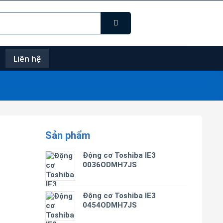
Liên hệ
Sản phẩm
Động cơ Toshiba IE3
0036ODMH7JS
Động cơ Toshiba IE3
0454ODMH7JS