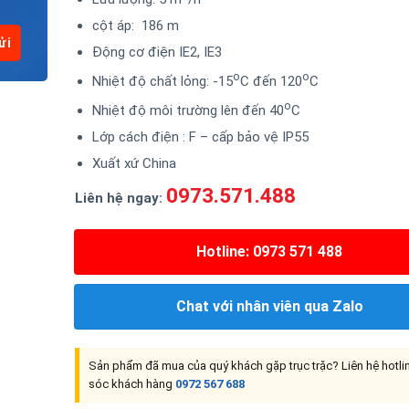
cột áp: 186 m
Động cơ điện IE2, IE3
o
o
Nhiệt độ chất lỏng: -15
C đến 120
C
o
Nhiệt độ môi trường lên đến 40
C
Lớp cách điện : F – cấp bảo vệ IP55
Xuất xứ China
0973.571.488
Liên hệ ngay:
Hotline: 0973 571 488
Chat với nhân viên qua Zalo
Sản phẩm đã mua của quý khách gặp trục trặc? Liên hệ hotl
sóc khách hàng
0972 567 688