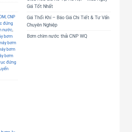
Giá Tốt Nhất
CDM
,
CNP
Giá Thổi Khí – Báo Giá Chi Tiết & Tư Vấn
ục đứng
Chuyên Nghiệp
m nước
,
Bơm chìm nước thải CNP WQ
y bơm
máy bơm
áy bơm
áy bơm
rục đứng
uyển