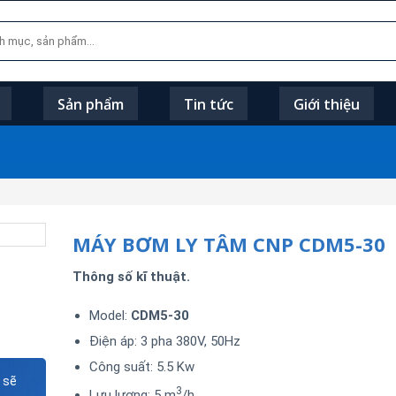
Sản phẩm
Tin tức
Giới thiệu
MÁY BƠM LY TÂM CNP CDM5-30
Thông số kĩ thuật.
Model:
CDM5-30
Điện áp: 3 pha 380V, 50Hz
Công suất: 5.5 Kw
 sẽ
3
Lưu lượng: 5 m
/h