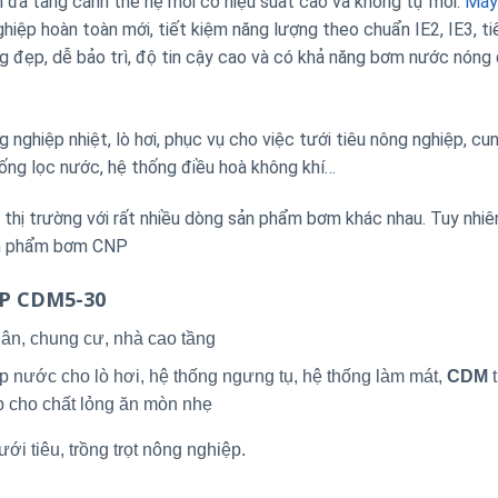
a tầng cánh thế hệ mới có hiệu suất cao và không tự mồi.
Máy
p hoàn toàn mới, tiết kiệm năng lượng theo chuẩn IE2, IE3, ti
áng đẹp, dễ bảo trì, độ tin cậy cao và có khả năng bơm nước nóng
nghiệp nhiệt, lò hơi, phục vụ cho việc tưới tiêu nông nghiệp, cu
ống lọc nước, hệ thống điều hoà không khí…
ị trường với rất nhiều dòng sản phẩm bơm khác nhau. Tuy nhiê
sản phẩm bơm CNP
NP CDM5-30
ân, chung cư, nhà cao tầng
p nước cho lò hơi, hệ thống ngưng tụ, hệ thống làm mát,
CDM
t
p cho chất lỏng ăn mòn nhẹ
ới tiêu, trồng trọt nông nghiệp.