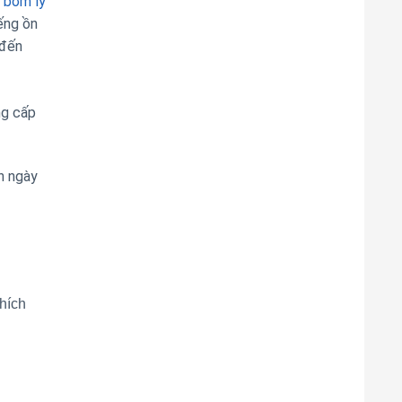
 bơm ly
ếng ồn
 đến
ng cấp
n ngày
hích