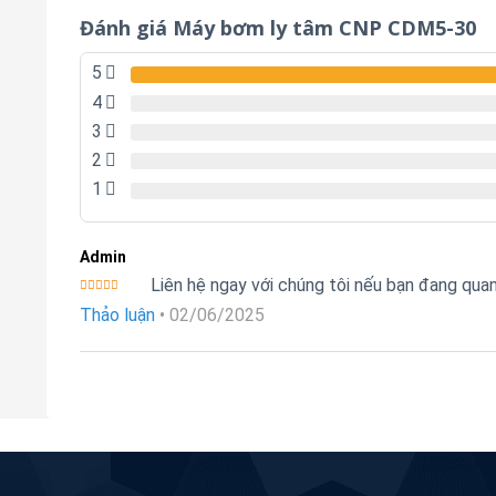
Đánh giá Máy bơm ly tâm CNP CDM5-30
5
4
3
2
1
Admin
Liên hệ ngay với chúng tôi nếu bạn đang qu
Được xếp
Thảo luận
•
02/06/2025
hạng
5
5
sao