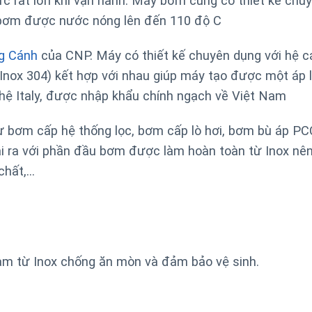
ực rất lớn khi vận hành. Máy bơm
cũng có thiết kế chu
à bơm được nước nóng lên đến 110 độ C
g Cánh
của CNP. Máy có thiết kế chuyên dụng với hệ c
nox 304) kết hợp với nhau giúp máy tạo được một áp l
ghệ Italy, được nhập khẩu chính ngạch về Việt Nam
hư bơm cấp hệ thống lọc, bơm cấp lò hơi, bơm bù áp PC
ài ra với phần đầu bơm được làm hoàn toàn từ Inox nê
chất,…
àm từ Inox chống ăn mòn và đảm bảo vệ sinh.