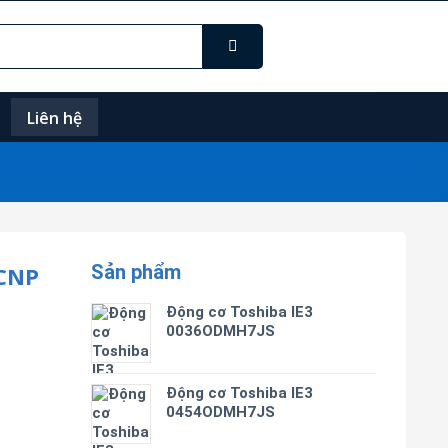
Liên hệ
Sản phẩm
CNP
Động cơ Toshiba IE3
0036ODMH7JS
Động cơ Toshiba IE3
0454ODMH7JS