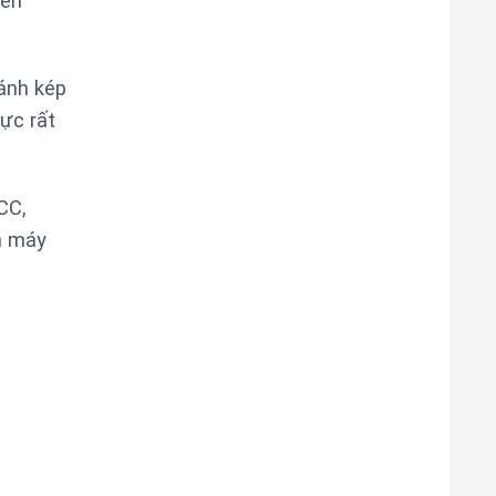
yên
ánh kép
ực rất
CC,
n máy