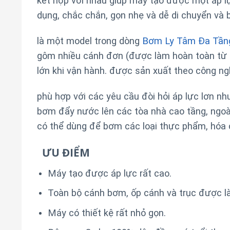
kết hợp với nhau giúp máy tạo được một áp l
dụng, chắc chắn, gọn nhẹ và dễ di chuyển v
là một model trong dòng
Bơm Ly Tâm Đa Tần
gôm nhiều cánh đơn (được làm hoàn toàn từ I
lớn khi vận hành. được sản xuất theo công n
phù hợp với các yêu cầu đòi hỏi áp lực lơn n
bơm đẩy nước lên các tòa nhà cao tầng, ngo
có thể dùng để bơm các loại thực phẩm, hóa 
ƯU ĐIỂM
Máy tạo được áp lực rất cao.
Toàn bộ cánh bơm, ốp cánh và trục được l
Máy có thiết kệ rất nhỏ gọn.