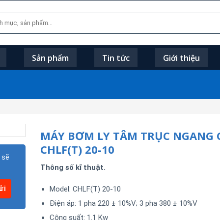
Sản phẩm
Tin tức
Giới thiệu
MÁY BƠM LY TÂM TRỤC NGANG 
CHLF(T) 20-10
 sẽ
Thông số kĩ thuật.
Model: CHLF(T) 20-10
Điện áp: 1 pha 220 ± 10%V; 3 pha 380 ± 10%V
Công suất: 1.1 Kw