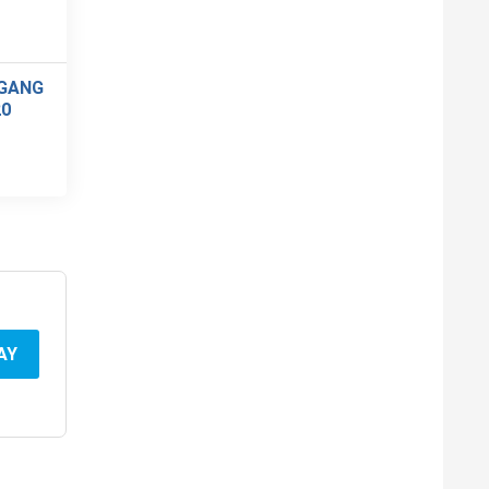
NGANG
20
AY