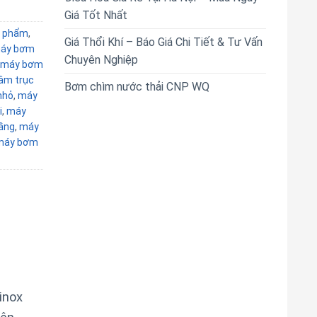
Giá Tốt Nhất
 phẩm
,
Giá Thổi Khí – Báo Giá Chi Tiết & Tư Vấn
áy bơm
Chuyên Nghiệp
máy bơm
âm trục
Bơm chìm nước thải CNP WQ
nhỏ
,
máy
i
,
máy
ầng
,
máy
máy bơm
inox