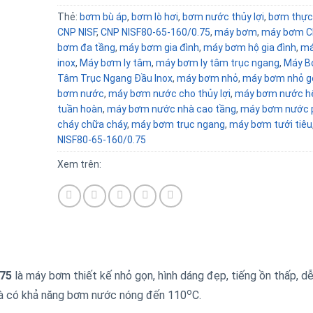
Thẻ:
bơm bù áp
,
bơm lò hơi
,
bơm nước thủy lợi
,
bơm thực
CNP NISF
,
CNP NISF80-65-160/0.75
,
máy bơm
,
máy bơm C
bơm đa tầng
,
máy bơm gia đình
,
máy bơm hộ gia đình
,
má
inox
,
Máy bơm ly tâm
,
máy bơm ly tâm trục ngang
,
Máy B
Tâm Trục Ngang Đầu Inox
,
máy bơm nhỏ
,
máy bơm nhỏ g
bơm nước
,
máy bơm nước cho thủy lợi
,
máy bơm nước h
tuần hoàn
,
máy bơm nước nhà cao tầng
,
máy bơm nước 
cháy chữa cháy
,
máy bơm trục ngang
,
máy bơm tưới tiêu
NISF80-65-160/0.75
Xem trên:
.75
là máy bơm thiết kế nhỏ gọn, hình dáng đẹp, tiếng ồn thấp, dễ
o
 và có khả năng bơm nước nóng đến 110
C.