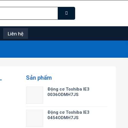
Liên hệ
Sản phẩm
-
Động cơ Toshiba IE3
0036ODMH7JS
Động cơ Toshiba IE3
0454ODMH7JS