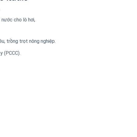
n
nước cho lò hơi,
u, trồng trọt nông nghiệp.
y (PCCC).