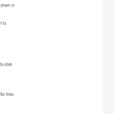
 phạm vi
t bị
ổn định
cần tháo