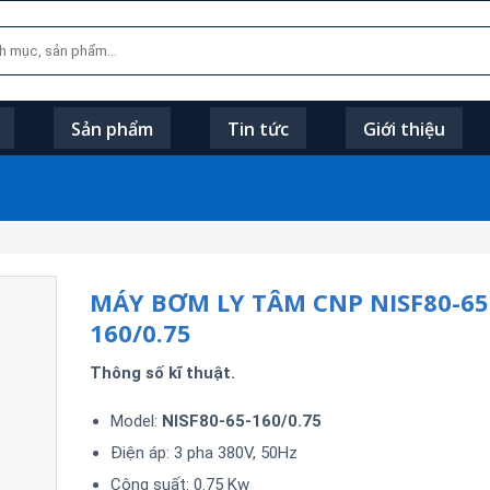
Sản phẩm
Tin tức
Giới thiệu
MÁY BƠM LY TÂM CNP NISF80-65
160/0.75
Thông số kĩ thuật.
Model:
NISF80-65-160/0.75
Điện áp: 3 pha 380V, 50Hz
Công suất: 0.75 Kw