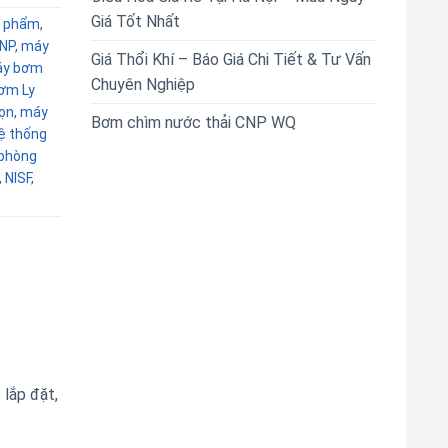
Giá Tốt Nhất
 phẩm
,
NP
,
máy
Giá Thổi Khí – Báo Giá Chi Tiết & Tư Vấn
y bơm
Chuyên Nghiệp
ơm Ly
ọn
,
máy
Bơm chìm nước thải CNP WQ
ệ thống
phòng
,
NISF
,
 lắp đặt,