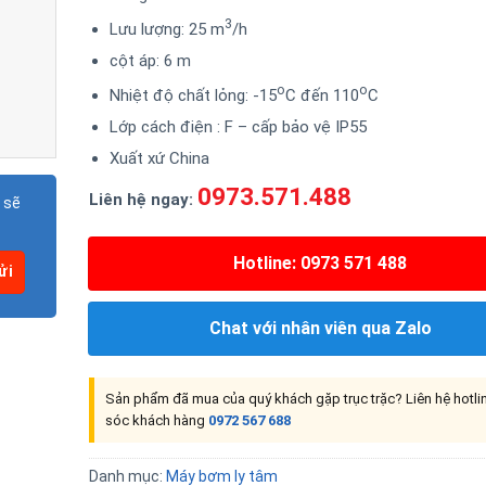
3
Lưu lượng: 25 m
/h
cột áp: 6 m
o
o
Nhiệt độ chất lỏng: -15
C đến 110
C
Lớp cách điện : F – cấp bảo vệ IP55
Xuất xứ China
0973.571.488
Liên hệ ngay:
 sẽ
Hotline: 0973 571 488
Chat với nhân viên qua Zalo
Sản phẩm đã mua của quý khách gặp trục trặc? Liên hệ hotl
sóc khách hàng
0972 567 688
Danh mục:
Máy bơm ly tâm