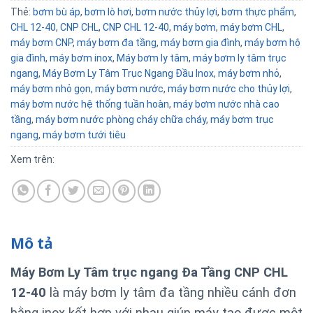
Thẻ:
bơm bù áp
,
bơm lò hơi
,
bơm nước thủy lợi
,
bơm thực phẩm
,
CHL 12-40
,
CNP CHL
,
CNP CHL 12-40
,
máy bơm
,
máy bơm CHL
,
máy bơm CNP
,
máy bơm đa tầng
,
máy bơm gia đình
,
máy bơm hộ
gia đình
,
máy bơm inox
,
Máy bơm ly tâm
,
máy bơm ly tâm trục
ngang
,
Máy Bơm Ly Tâm Trục Ngang Đầu Inox
,
máy bơm nhỏ
,
máy bơm nhỏ gọn
,
máy bơm nước
,
máy bơm nước cho thủy lợi
,
máy bơm nước hệ thống tuần hoàn
,
máy bơm nước nhà cao
tầng
,
máy bơm nước phòng cháy chữa cháy
,
máy bơm trục
ngang
,
máy bơm tưới tiêu
Xem trên:
Mô tả
Máy Bơm Ly Tâm trục ngang Đa Tầng CNP CHL
12-40
là máy bơm ly tâm đa tầng nhiều cánh đơn
bằng inox kết hợp với nhau giúp máy tạo được một