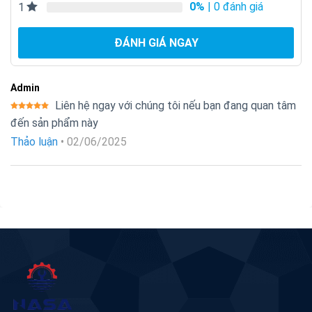
0%
| 0 đánh giá
1
ĐÁNH GIÁ NGAY
Admin
Liên hệ ngay với chúng tôi nếu bạn đang quan tâm
Được xếp
đến sản phẩm này
hạng
5
5
sao
Thảo luận
•
02/06/2025