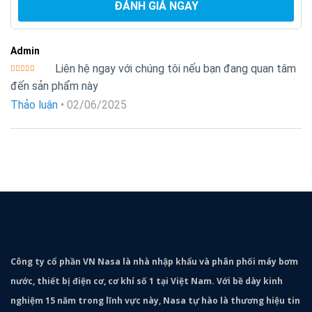
ĐÁNH GIÁ NGAY
Admin
Liên hệ ngay với chúng tôi nếu bạn đang quan tâm
Được xếp
đến sản phẩm này
hạng
5
5
sao
Thảo luận
•
02/06/2025
Công ty cổ phần VN Nasa là nhà nhập khẩu và phân phối máy bơm
nước, thiết bị điện cơ, cơ khí số 1 tại Việt Nam. Với bề dày kinh
nghiệm 15 năm trong lĩnh vực này, Nasa tự hào là thương hiệu tin