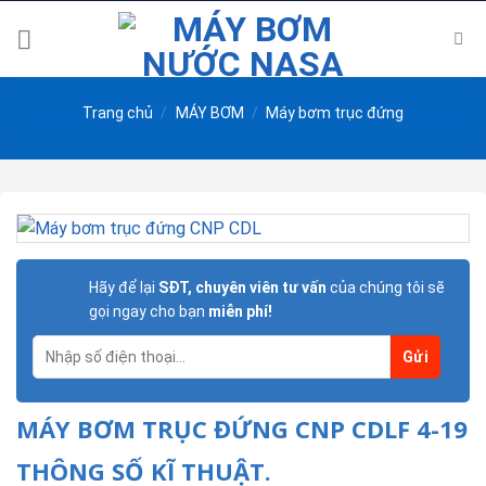
Skip
to
content
Trang chủ
/
MÁY BƠM
/
Máy bơm trục đứng
Hãy để lại
SĐT, chuyên viên tư vấn
của chúng tôi sẽ
gọi ngay cho bạn
miễn phí!
MÁY BƠM TRỤC ĐỨNG CNP CDLF 4-19
THÔNG SỐ KĨ THUẬT.