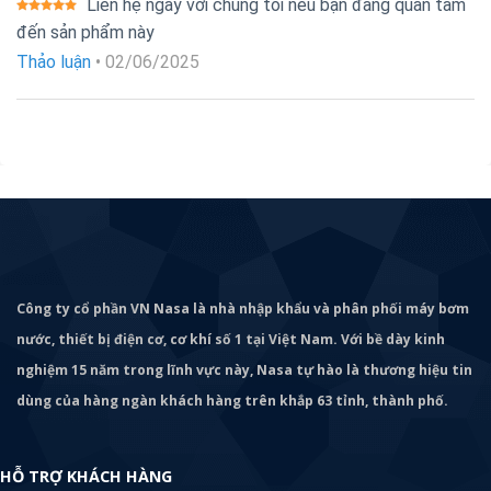
Liên hệ ngay với chúng tôi nếu bạn đang quan tâm
Được xếp
đến sản phẩm này
hạng
5
5
sao
Thảo luận
•
02/06/2025
Công ty cổ phần VN Nasa là nhà nhập khẩu và phân phối máy bơm
nước, thiết bị điện cơ, cơ khí số 1 tại Việt Nam. Với bề dày kinh
nghiệm 15 năm trong lĩnh vực này, Nasa tự hào là thương hiệu tin
dùng của hàng ngàn khách hàng trên khắp 63 tỉnh, thành phố.
HỖ TRỢ KHÁCH HÀNG