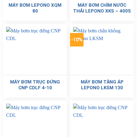
MÁY BƠM LEPONO XQM
MÁY BƠM CHÌM NƯỚC
80
THẢI LEPONO XKS – 400S
-10%
MÁY BƠM TRỤC ĐỨNG
MÁY BƠM TĂNG ÁP
CNP CDLF 4-10
LEPONO LKSM 130