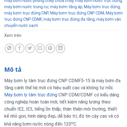
máy bơm nước phòng cháy chữa cháy
,
máy bơm nước trục đứng
,
máy bơm nước trung cư
,
máy bơm tăng áp
,
Máy bơm trục đứng
,
máy bơm trục đứng CNP
,
Máy bơm trục đứng CNP CDM
,
Máy bơm
trục đứng CNP CDMF
,
máy bơm trục đứng đa tầng
,
máy bơm vận
chuyển nước sạch
Xem trên:
Mô tả
Máy bơm ly tâm trục đứng CNP CDMF5-15 là máy bơm đa
tầng cánh thế hệ mới có hiệu suất cao và không tự mồi.
Máy bơm ly tâm trục đứng
CNP CDM/CDMF có kiểu dáng
công nghiệp hoàn toàn mới, tiết kiệm năng lượng theo
chuẩn IE2, IE3, tiếng ồn thấp, thân thiện môi trường, thiết
kế nhỏ gọn, hình dáng đẹp, dễ bảo trì, độ tin cậy cao và có
o
khả năng bơm nước nóng đến 120
C.