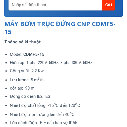
MÁY BƠM TRỤC ĐỨNG CNP CDMF5-
15
Thông số kĩ thuật.
Model:
CDMF5-15
Điện áp: 1 pha 220V, 50Hz; 3 pha 380V, 50Hz
Công suất: 2.2 Kw
3
Lưu lượng: 5 m
/h
cột áp: 93 m
Động cơ điện IE2, IE3
o
o
Nhiệt độ chất lỏng: -15
C đến 120
C
o
Nhiệt độ môi trường lên đến 40
C
Lớp cách điện : F – cấp bảo vệ IP55