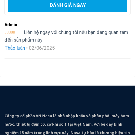
ĐÁNH GIÁ NGAY
Admin
Liên hệ ngay với chúng tôi nếu bạn đang quan tâm
Được xếp
đến sản phẩm này
hạng
5
5
sao
Thảo luận
•
02/06/2025
Công ty cổ phần VN Nasa là nhà nhập khẩu và phân phối máy bơm
nước, thiết bị điện cơ, cơ khí số 1 tại Việt Nam. Với bề dày kinh
nghiệm 15 năm trong lĩnh vực này, Nasa tự hào là thương hiệu tin