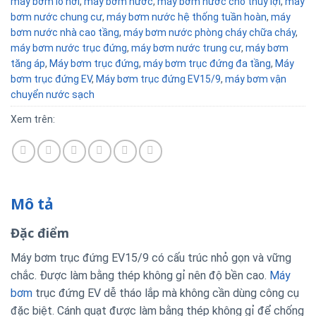
máy bơm lò hơi
,
máy bơm nước
,
máy bơm nước cho thủy lợi
,
máy
bơm nước chung cư
,
máy bơm nước hệ thống tuần hoàn
,
máy
bơm nước nhà cao tầng
,
máy bơm nước phòng cháy chữa cháy
,
máy bơm nước trục đứng
,
máy bơm nước trung cư
,
máy bơm
tăng áp
,
Máy bơm trục đứng
,
máy bơm trục đứng đa tầng
,
Máy
bơm trục đứng EV
,
Máy bơm trục đứng EV15/9
,
máy bơm vận
chuyển nước sạch
Xem trên:
Mô tả
Đặc điểm
Máy bơm trục đứng EV15/9 có cấu trúc nhỏ gọn và vững
chắc. Được làm bằng thép không gỉ nên độ bền cao.
Máy
bơm
trục đứng EV dễ tháo lắp mà không cần dùng công cụ
đặc biệt. Cánh quạt được làm bằng thép không gỉ để chống