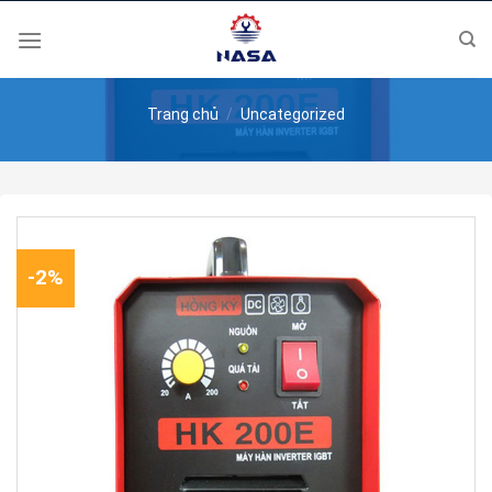
Skip
to
content
Trang chủ
/
Uncategorized
-2%