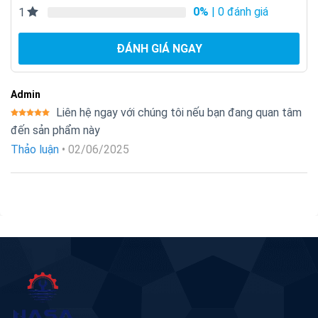
0%
| 0 đánh giá
1
ĐÁNH GIÁ NGAY
Admin
Liên hệ ngay với chúng tôi nếu bạn đang quan tâm
Được xếp
đến sản phẩm này
hạng
5
5
sao
Thảo luận
•
02/06/2025