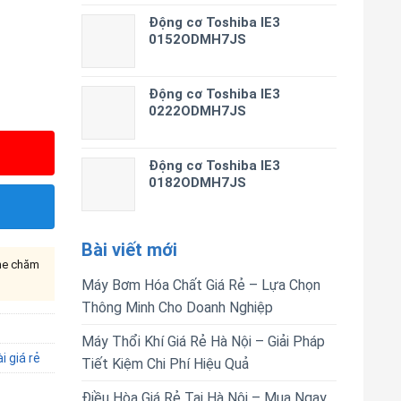
Động cơ Toshiba IE3
0152ODMH7JS
Động cơ Toshiba IE3
0222ODMH7JS
Động cơ Toshiba IE3
0182ODMH7JS
Bài viết mới
ine chăm
Máy Bơm Hóa Chất Giá Rẻ – Lựa Chọn
Thông Minh Cho Doanh Nghiệp
Máy Thổi Khí Giá Rẻ Hà Nội – Giải Pháp
 giá rẻ
Tiết Kiệm Chi Phí Hiệu Quả
Điều Hòa Giá Rẻ Tại Hà Nội – Mua Ngay