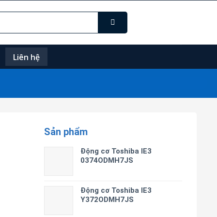
Liên hệ
Sản phẩm
Động cơ Toshiba IE3
0374ODMH7JS
Động cơ Toshiba IE3
Y372ODMH7JS