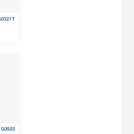
G0321T
 G0503