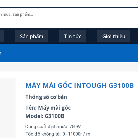
Sản phẩm
Tin tức
Giới thiệu
m
MÁY MÀI GÓC INTOUGH G3100B
Thông số cơ bản
Tên: Máy mài góc
Model: G3100B
Công suất định mức: 750W
Tốc độ không tải: 0- 11000r / m