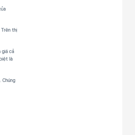
của
Trên thị
 giá cả
biệt là
n. Chúng