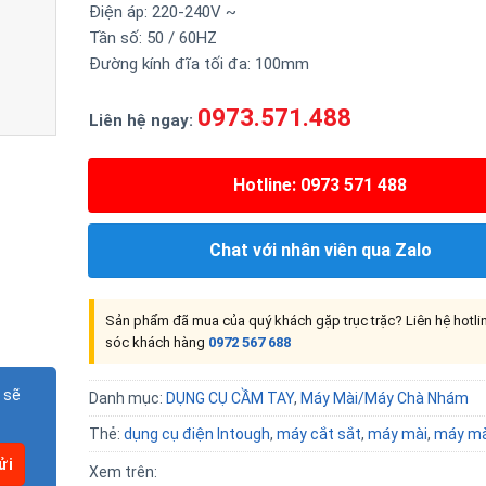
Điện áp: 220-240V ~
Tần số: 50 / 60HZ
Đường kính đĩa tối đa: 100mm
0973.571.488
Liên hệ ngay:
Hotline: 0973 571 488
Chat với nhân viên qua Zalo
Sản phẩm đã mua của quý khách gặp trục trặc? Liên hệ hotl
sóc khách hàng
0972 567 688
 sẽ
Danh mục:
DỤNG CỤ CẦM TAY
,
Máy Mài/Máy Chà Nhám
Thẻ:
dụng cụ điện Intough
,
máy cắt sắt
,
máy mài
,
máy mài
Xem trên: