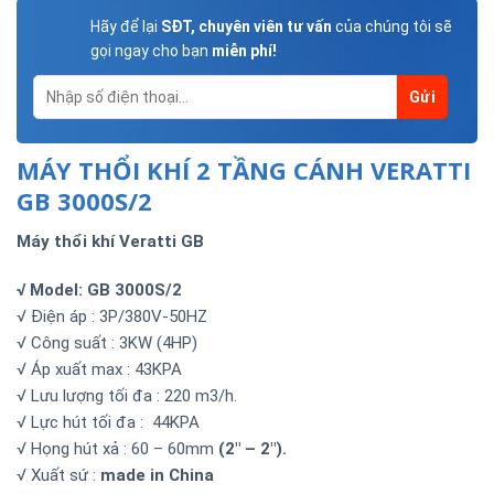
Hãy để lại
SĐT, chuyên viên tư vấn
của chúng tôi sẽ
gọi ngay cho bạn
miễn phí!
MÁY THỔI KHÍ 2 TẦNG CÁNH VERATTI
GB 3000S/2
Máy thổi khí Veratti GB
√ Model: GB 3000S/2
√ Điện áp : 3P/380V-50HZ
√ Công suất : 3KW (4HP)
√ Áp xuất max : 43KPA
√ Lưu lượng tối đa : 220 m3/h.
√ Lực hút tối đa : 44KPA
√ Họng hút xả : 60 – 60mm
(2″ – 2″).
√ Xuất sứ :
made in China