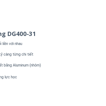
ng DG400-31
 liền với nhau
ỹ càng từng chi tiết
uất bằng Aluminum (nhôm)
ng lực học