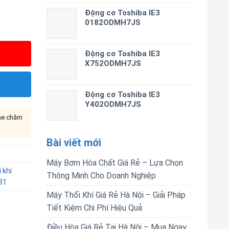
Động cơ Toshiba IE3
0182ODMH7JS
Động cơ Toshiba IE3
X752ODMH7JS
Động cơ Toshiba IE3
Y402ODMH7JS
ine chăm
Bài viết mới
Máy Bơm Hóa Chất Giá Rẻ – Lựa Chọn
 khí
Thông Minh Cho Doanh Nghiệp
31
Máy Thổi Khí Giá Rẻ Hà Nội – Giải Pháp
Tiết Kiệm Chi Phí Hiệu Quả
Điều Hòa Giá Rẻ Tại Hà Nội – Mua Ngay