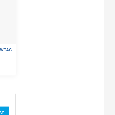
OWTAC
AY