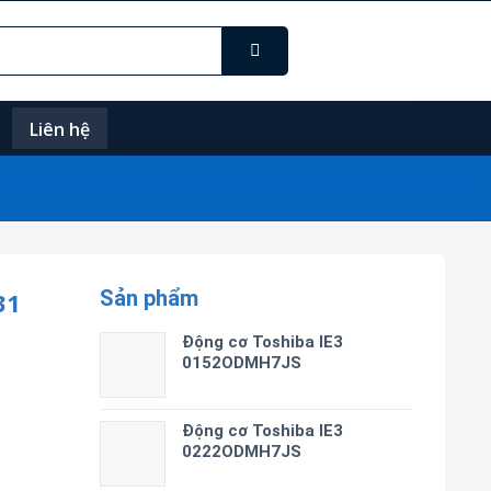
Liên hệ
Sản phẩm
31
Động cơ Toshiba IE3
0152ODMH7JS
Động cơ Toshiba IE3
0222ODMH7JS