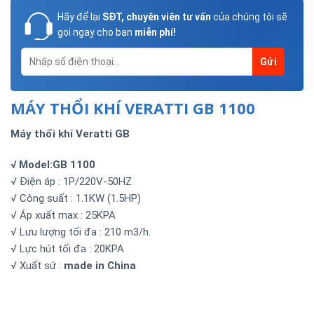
Hãy để lại
SĐT, chuyên viên tư vấn
của chúng tôi sẽ
gọi ngay cho bạn
miễn phí!
MÁY THỔI KHÍ VERATTI GB 1100
Máy thổi khí Veratti GB
√ Model:GB 1100
√ Điện áp : 1P/220V-50HZ
√ Công suất : 1.1KW (1.5HP)
√ Áp xuất max : 25KPA
√ Lưu lượng tối đa : 210 m3/h.
√ Lực hút tối đa : 20KPA
√ Xuất sứ :
made in China