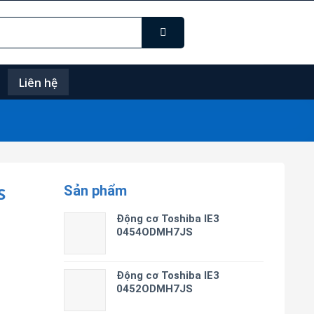
Liên hệ
Sản phẩm
S
Động cơ Toshiba IE3
0454ODMH7JS
Động cơ Toshiba IE3
0452ODMH7JS