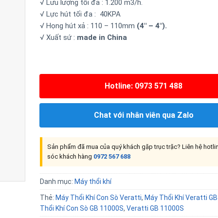
√ Lưu lượng tối đa : 1.200 m3/h.
√ Lực hút tối đa : 40KPA
√ Họng hút xả : 110 – 110mm
(4″ – 4″).
√ Xuất sứ :
made in China
Hotline: 0973 571 488
Chat với nhân viên qua Zalo
Sản phẩm đã mua của quý khách gặp trục trặc? Liên hệ hotl
sóc khách hàng
0972 567 688
Danh mục:
Máy thổi khí
Thẻ:
Máy Thổi Khí Con Sò Veratti
,
Máy Thổi Khí Veratti G
Thổi Khí Con Sò GB 11000S
,
Veratti GB 11000S