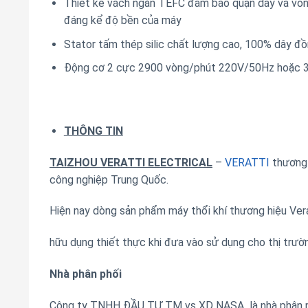
Thiết kế vách ngăn TEFC đảm bảo quận dây và vòng
đáng kể độ bền của máy
Stator tấm thép silic chất lượng cao, 100% dây đô
Động cơ 2 cực 2900 vòng/phút 220V/50Hz hoặc
THÔNG TIN
TAIZHOU VERATTI ELECTRICAL
–
VERATTI
thương 
công nghiệp Trung Quốc.
Hiện nay dòng sản phẩm máy thổi khí thương hiệu Vera
hữu dụng thiết thực khi đưa vào sử dụng cho thị trườn
Nhà phân phối
Công ty TNHH ĐẦU TƯ TM vs XD NASA là nhà phân p