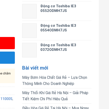
Động cơ Toshiba IE3
0552ODMH7JS
Động cơ Toshiba IE3
0554ODMH7JS
Động cơ Toshiba IE3
0372ODMH7JS
Bài viết mới
ine chăm
Máy Bơm Hóa Chất Giá Rẻ – Lựa Chọn
Thông Minh Cho Doanh Nghiệp
Máy Thổi Khí Giá Rẻ Hà Nội – Giải Pháp
Tiết Kiệm Chi Phí Hiệu Quả
B 11000S
,
Điều Hòa Giá Rẻ Tại Hà Nội – Mua Ngay