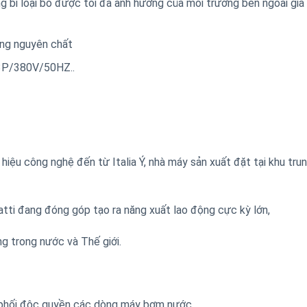
 bi loại bỏ được tối đa ảnh hưởng của môi trường bên ngoài gia
̀ng nguyên chất
 3P/380V/50HZ..
hiệu công nghệ đến từ Italia Ý, nhà máy sản xuất đặt tại khu tru
tti đang đóng góp tạo ra năng xuất lao động cực kỳ lớn,
g trong nước và Thế giới.
hối độc quyền các dòng máy bơm nước,