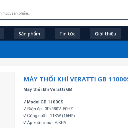
Sản phẩm
Tin tức
Giới thiệu
MÁY THỔI KHÍ VERATTI GB 11000
Máy thổi khí Veratti GB
√ Model:GB 11000S
√ Điện áp : 3P/380V-50HZ
√ Công suất : 11KW (15HP)
√ Áp xuất max : 70KPA