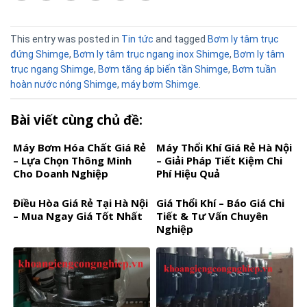
This entry was posted in
Tin tức
and tagged
Bơm ly tâm trục
đứng Shimge
,
Bơm ly tâm trục ngang inox Shimge
,
Bơm ly tâm
trục ngang Shimge
,
Bơm tăng áp biến tần Shimge
,
Bơm tuần
hoàn nước nóng Shimge
,
máy bơm Shimge
.
Bài viết cùng chủ đề:
Máy Bơm Hóa Chất Giá Rẻ
Máy Thổi Khí Giá Rẻ Hà Nội
– Lựa Chọn Thông Minh
– Giải Pháp Tiết Kiệm Chi
Cho Doanh Nghiệp
Phí Hiệu Quả
Điều Hòa Giá Rẻ Tại Hà Nội
Giá Thổi Khí – Báo Giá Chi
– Mua Ngay Giá Tốt Nhất
Tiết & Tư Vấn Chuyên
Nghiệp