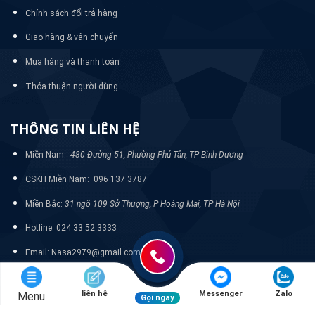
Chính sách đổi trả hàng
Giao hàng & vận chuyển
Mua hàng và thanh toán
Thỏa thuận người dùng
THÔNG TIN LIÊN HỆ
Miền Nam:
480 Đường 51, Phường Phú Tân, TP Bình Dương
CSKH Miền Nam: 096 137 3787
Miền Bắc:
31 ngõ 109 Sở Thượng, P Hoàng Mai, TP Hà Nội
Hotline: 024 33 52 3333
Email: Nasa2979@gmail.com
liên hệ
Messenger
Zalo
Menu
Gọi ngay