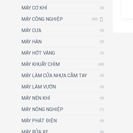
MÁY CƠ KHÍ
(0)
MÁY CÔNG NGHIỆP
(82)
MÁY CƯA
(0)
MÁY HÀN
(0)
MÁY HỚT VÁNG
(2)
MÁY KHUẤY CHÌM
(68)
MÁY LÀM CỬA NHỰA CẦM TAY
(0)
MÁY LÀM VƯỜN
(0)
MÁY NÉN KHÍ
(0)
MÁY NÔNG NGHIỆP
(1)
MÁY PHÁT ĐIỆN
(6)
MÁY RỬA XE
(0)