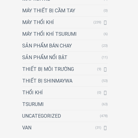
MÁY THIẾT BỊ CẦM TAY
(0)
MÁY THỔI KHÍ
(239)
MÁY THỔI KHÍ TSURUMI
(6)
SẢN PHẨM BÁN CHẠY
(23)
SẢN PHẨM NỔI BẬT
(11)
THIẾT BỊ MÔI TRƯỜNG
(9)
THIẾT BỊ SHINMAYWA
(53)
THỔI KHÍ
(0)
TSURUMI
(63)
UNCATEGORIZED
(478)
VAN
(31)