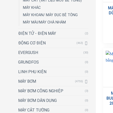
MÁY CẮT (VẬT LIỆU MỚI/ BÊ TÔNG)
MÁ
MÁY KHÁC
D
MÁY KHOAN/ MÁY ĐỤC BÊ TÔNG
MÁY MÀI/MÁY CHÀ NHÁM
ĐIỆN TỬ - ĐIỆN MÁY
(2)
ĐỘNG CƠ ĐIỆN
(463)
EVERGUSH
(30)
GRUNDFOS
(0)
LINH PHỤ KIỆN
(0)
MÁY BƠM
(4755)
MÁY BƠM CÔNG NGHIỆP
(3)
BU
MÁY BƠM DÂN DỤNG
(0)
2
MÁY CẮT TƯỜNG
(0)