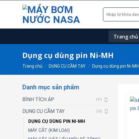
Skip
Tìm
to
kiếm:
content
Trang chủ
Dụng cụ dùng pin Ni-MH
Trang chủ
/
DỤNG CỤ CẦM TAY
/
Dụng cụ dùng pin Ni-MH
Danh mục sản phẩm
BÌNH TÍCH ÁP
(41)
DỤNG CỤ CẦM TAY
(25)
DỤNG CỤ DÙNG PIN NI-MH
MÁY CẮT (KIM LOẠI)