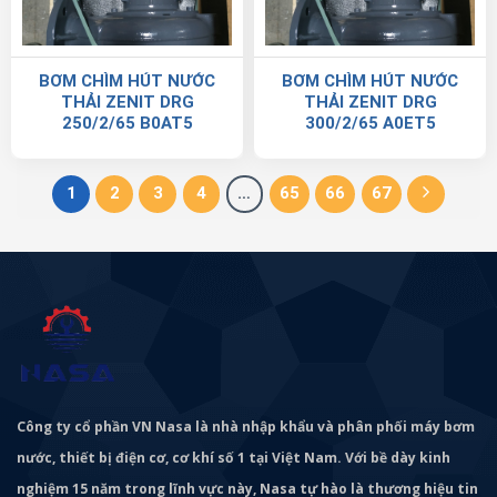
BƠM CHÌM HÚT NƯỚC
BƠM CHÌM HÚT NƯỚC
THẢI ZENIT DRG
THẢI ZENIT DRG
250/2/65 B0AT5
300/2/65 A0ET5
1
2
3
4
…
65
66
67
Công ty cổ phần VN Nasa là nhà nhập khẩu và phân phối máy bơm
nước, thiết bị điện cơ, cơ khí số 1 tại Việt Nam. Với bề dày kinh
nghiệm 15 năm trong lĩnh vực này, Nasa tự hào là thương hiệu tin