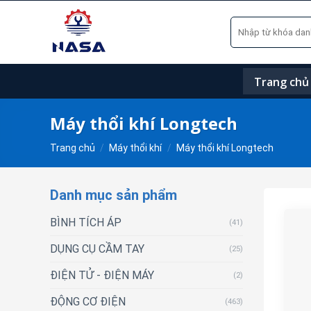
Skip
Tìm
to
kiếm:
content
Trang chủ
Máy thổi khí Longtech
Trang chủ
/
Máy thổi khí
/
Máy thổi khí Longtech
Danh mục sản phẩm
BÌNH TÍCH ÁP
(41)
DỤNG CỤ CẦM TAY
(25)
ĐIỆN TỬ - ĐIỆN MÁY
(2)
ĐỘNG CƠ ĐIỆN
(463)