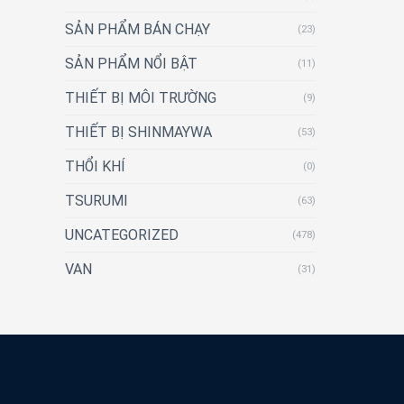
SẢN PHẨM BÁN CHẠY
(23)
SẢN PHẨM NỔI BẬT
(11)
THIẾT BỊ MÔI TRƯỜNG
(9)
THIẾT BỊ SHINMAYWA
(53)
THỔI KHÍ
(0)
TSURUMI
(63)
UNCATEGORIZED
(478)
VAN
(31)