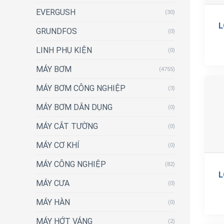
EVERGUSH
(30)
L
GRUNDFOS
(0)
LINH PHỤ KIỆN
(0)
MÁY BƠM
(4755)
MÁY BƠM CÔNG NGHIỆP
(3)
MÁY BƠM DÂN DỤNG
(0)
MÁY CẮT TƯỜNG
(0)
MÁY CƠ KHÍ
(0)
MÁY CÔNG NGHIỆP
(82)
L
MÁY CƯA
(0)
MÁY HÀN
(0)
MÁY HỚT VÁNG
(2)