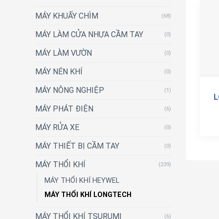
MÁY KHUẤY CHÌM
(68)
MÁY LÀM CỬA NHỰA CẦM TAY
(0)
MÁY LÀM VƯỜN
(0)
MÁY NÉN KHÍ
(0)
MÁY NÔNG NGHIỆP
(1)
L
MÁY PHÁT ĐIỆN
(6)
MÁY RỬA XE
(0)
MÁY THIẾT BỊ CẦM TAY
(0)
MÁY THỔI KHÍ
(239)
MÁY THỔI KHÍ HEYWEL
MÁY THỔI KHÍ LONGTECH
MÁY THỔI KHÍ TSURUMI
(6)