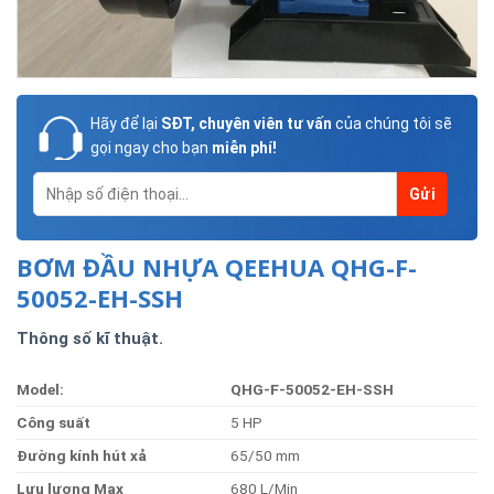
Hãy để lại
SĐT, chuyên viên tư vấn
của chúng tôi sẽ
gọi ngay cho bạn
miễn phí!
BƠM ĐẦU NHỰA QEEHUA QHG-F-
50052-EH-SSH
Thông số kĩ thuật.
Model:
QHG-F-50052-EH-SSH
Côn
g suất
5 HP
Đường kính hút xả
65/50 mm
Lưu lượng Max
680 L/Min