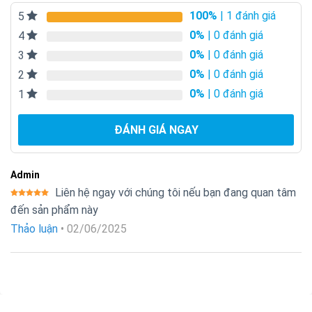
100%
| 1 đánh giá
5
0%
| 0 đánh giá
4
0%
| 0 đánh giá
3
0%
| 0 đánh giá
2
0%
| 0 đánh giá
1
ĐÁNH GIÁ NGAY
Admin
Liên hệ ngay với chúng tôi nếu bạn đang quan tâm
Được xếp
đến sản phẩm này
hạng
5
5
sao
Thảo luận
•
02/06/2025