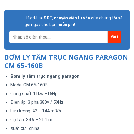
Hãy để lại
SĐT, chuyên viên tư vấn
của chúng tôi sẽ
gọi ngay cho bạn
miễn phí!
BƠM LY TÂM TRỤC NGANG PARAGON
CM 65-160B
Bơm ly tâm trục ngang paragon
Model:CM 65-160B
Công suất: 11kw –15Hp
Điện áp: 3 pha 380v / 50Hz
Lưu lượng: 42 – 144 m3/h
Cột áp: 34.6 – 21.1 m
Xuất xứ: china