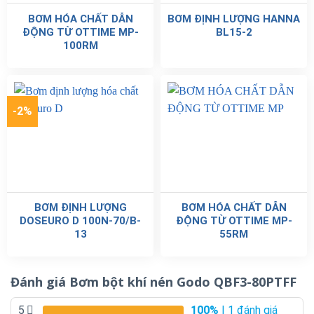
BƠM HÓA CHẤT DẪN
BƠM ĐỊNH LƯỢNG HANNA
ĐỘNG TỪ OTTIME MP-
BL15-2
100RM
-2%
BƠM ĐỊNH LƯỢNG
BƠM HÓA CHẤT DẪN
DOSEURO D 100N-70/B-
ĐỘNG TỪ OTTIME MP-
13
55RM
Đánh giá Bơm bột khí nén Godo QBF3-80PTFF
5
100%
| 1 đánh giá