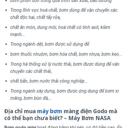
bơm phun sơn trong quá trình sản xuất, bảo dưỡng
Trong lĩnh vực hoá chất, bơm dùng để vận chuyển các
chất độc hại, chất tẩy rửa,
chất ăn mòn, dung môi, hoá chất có tính axit, kiềm
mạnh…
Trong ngành dệt, bơm được sử dụng để
bơm thuốc nhuộm, bơm hóa chất, bơm nhựa, bơm keo…
Trong hệ thống xử lý nước thải, bơm được dùng để vận
chuyển các chất thải,
chất bẩn, bơm nước thải công nghiệp…
Trong ngành xây dựng, bơm được ứng dụng để bơm xi
măng, bơm bùn đá,…
Địa chỉ mua
máy bơm
màng điện Godo mà
có thể bạn chưa biết? – Máy Bơm NASA
Bơm godo mini
hoạt động bằng khí nén, có độ bền cao, ổn