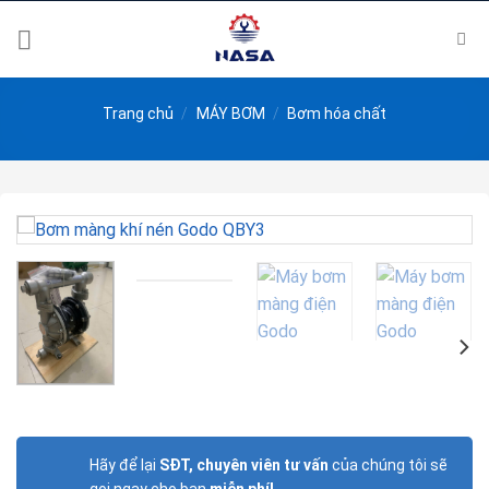
Skip
to
content
Trang chủ
/
MÁY BƠM
/
Bơm hóa chất
Hãy để lại
SĐT, chuyên viên tư vấn
của chúng tôi sẽ