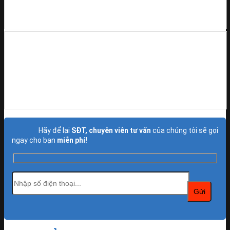
Hãy để lại
SĐT, chuyên viên tư vấn
của chúng tôi sẽ gọi
ngay cho bạn
miễn phí!