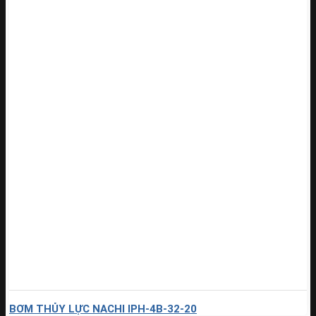
BƠM THỦY LỰC NACHI IPH-4B-32-20