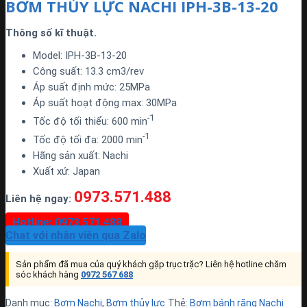
BƠM THỦY LỰC NACHI IPH-3B-13-20
Thông số kĩ thuật.
Model: IPH-3B-13-20
Công suất: 13.3 cm3/rev
Áp suất định mức: 25MPa
Áp suất hoạt động max: 30MPa
-1
Tốc độ tối thiểu: 600 min
-1
Tốc độ tối đa: 2000 min
Hãng sản xuất: Nachi
Xuất xứ: Japan
0973.571.488
Liên hệ ngay:
Hotline: 0973 571 488
Chat với nhân viên qua Zalo
Sản phẩm đã mua của quý khách gặp trục trặc? Liên hệ hotline chăm
sóc khách hàng
0972 567 688
Danh mục:
Bơm Nachi
,
Bơm thủy lực
Thẻ:
Bơm bánh răng Nachi