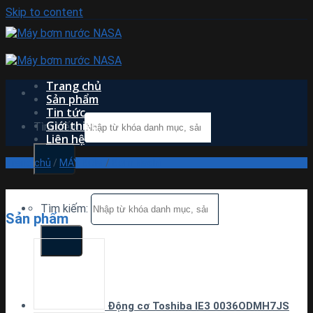
Skip to content
Trang chủ
Sản phẩm
Tin tức
Giới thiệu
Tìm kiếm:
Liên hệ
Trang chủ
/
MÁY BƠM
/
Bơm Nachi
Tìm kiếm:
Sản phẩm
Động cơ Toshiba IE3 0036ODMH7JS