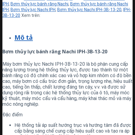
IPH
,
Bơm thủy lực bánh răng Nachi
,
Bơm thủy lực bánh răng Nachi
IPH
,
Bơm thủy lực Nachi IPH
,
Bơm thủy lực Nachi IPH-3B-13-20
,
IPH-
3B-13-20
Xem trên:
Mô tả
Bơm thủy lực bánh răng Nachi IPH-3B-13-20
Máy bơm thủy lực Nachi IPH-3B-13-20 là bộ phận cung cấp
năng lượng trong hệ thống thủy lực, được tạo thành từ một
bánh răng có độ chính xác cao và vỏ hợp kim nhôm có độ bền
cao, máy bơm có cấu trúc đơn giản, trọng lượng nhẹ, hiệu suất
cao, tiếng ồn thấp, chất lượng đáng tin cậy, v.v. và được sử
dụng rộng rãi trong các hệ thống thủy lực của ô tô, máy móc
kỹ thuật, máy móc cẩu và cẩu hàng, máy khai thác mỏ và máy
móc nông nghiệp.
Đặc điểm
Hệ thống tải áp suất hướng trục và hướng tâm đã được
cấp bằng sáng chế cung cấp hiệu suất cao và tạo ra áp