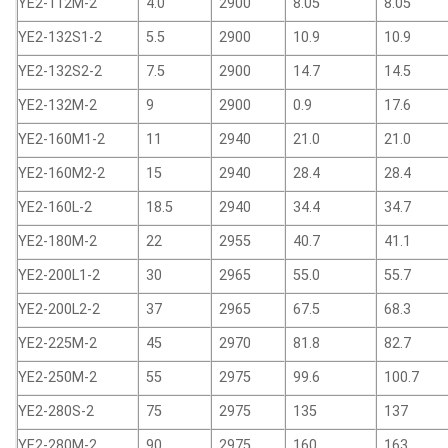
YE2-112M-2
4.0
2900
8.05
8.05
YE2-132S1-2
5.5
2900
10.9
10.9
YE2-132S2-2
7.5
2900
14.7
14.5
YE2-132M-2
9
2900
0.9
17.6
YE2-160M1-2
11
2940
21.0
21.0
YE2-160M2-2
15
2940
28.4
28.4
YE2-160L-2
18.5
2940
34.4
34.7
YE2-180M-2
22
2955
40.7
41.1
YE2-200L1-2
30
2965
55.0
55.7
YE2-200L2-2
37
2965
67.5
68.3
YE2-225M-2
45
2970
81.8
82.7
YE2-250M-2
55
2975
99.6
100.7
YE2-280S-2
75
2975
135
137
YE2-280M-2
90
2975
160
163