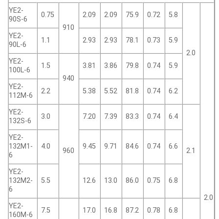
YE2-
0.75
2.09
2.09
75.9
0.72
5.8
90S-6
910
YE2-
1.1
2.93
2.93
78.1
0.73
5.9
90L-6
2.0
YE2-
1.5
3.81
3.86
79.8
0.74
5.9
100L-6
940
YE2-
2.2
5.38
5.52
81.8
0.74
6.2
112M-6
YE2-
3.0
7.20
7.39
83.3
0.74
6.4
132S-6
YE2-
132M1-
4.0
9.45
9.71
84.6
0.74
6.6
960
2.1
6
YE2-
132M2-
5.5
12.6
13.0
86.0
0.75
6.8
6
2.0
YE2-
7.5
17.0
16.8
87.2
0.78
6.8
160M-6