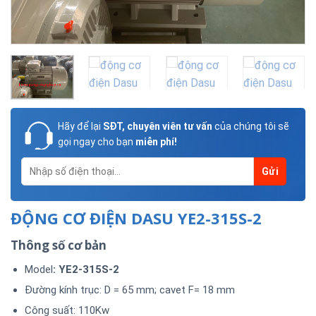
Hãy để lại
SĐT, chuyên viên tư vấn
của chúng tôi sẽ
gọi ngay cho bạn
miễn phí!
ĐỘNG CƠ ĐIỆN DASU YE2-315S-2
Thông số cơ bản
Model
: YE2-315S-2
Đường kính trục: D = 65 mm; cavet F= 18 mm
Công suất: 110Kw