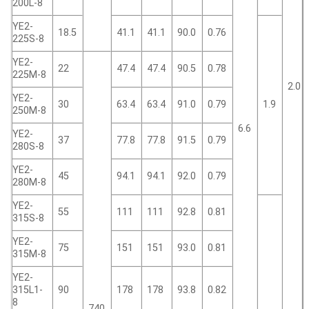
200L-8
YE2-
18.5
41.1
41.1
90.0
0.76
225S-8
YE2-
22
47.4
47.4
90.5
0.78
225M-8
2.0
YE2-
30
63.4
63.4
91.0
0.79
1.9
250M-8
6.6
YE2-
37
77.8
77.8
91.5
0.79
280S-8
YE2-
45
94.1
94.1
92.0
0.79
280M-8
YE2-
55
111
111
92.8
0.81
315S-8
YE2-
75
151
151
93.0
0.81
315M-8
YE2-
315L1-
90
178
178
93.8
0.82
8
740