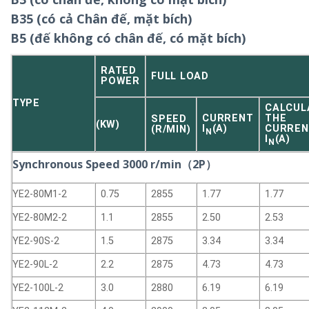
B35 (có cả Chân đế, mặt bích)
B5 (đế không có chân đế, có mặt bích)
RATED
FULL LOAD
POWER
TYPE
CALCUL
CURRENT
THE
SPEED
(KW)
I
(A)
CURREN
(R/MIN)
N
I
(A)
N
Synchronous Speed 3000 r/min（2P）
YE2-80M1-2
0.75
2855
1.77
1.77
YE2-80M2-2
1.1
2855
2.50
2.53
YE2-90S-2
1.5
2875
3.34
3.34
YE2-90L-2
2.2
2875
4.73
4.73
YE2-100L-2
3.0
2880
6.19
6.19