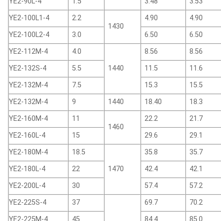
YE2-90L-4
1.5
3.48
3.53
YE2-100L1-4
2.2
4.90
4.90
1430
YE2-100L2-4
3.0
6.50
6.50
YE2-112M-4
4.0
8.56
8.56
YE2-132S-4
5.5
1440
11.5
11.6
YE2-132M-4
7.5
15.3
15.5
YE2-132M-4
9
1440
18.40
18.3
YE2-160M-4
11
22.2
21.7
1460
YE2-160L-4
15
29.6
29.1
YE2-180M-4
18.5
35.8
35.7
YE2-180L-4
22
1470
42.4
42.1
YE2-200L-4
30
57.4
57.2
YE2-225S-4
37
69.7
70.2
YE2-225M-4
45
84.4
85.0