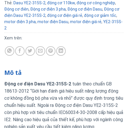
Thẻ:
Dasu YE2-315S-2
,
động cơ 110kw
,
động cơ công nghiệp
,
Động cơ điên
,
Động cơ điện 3 pha
,
Động cơ điện Dasu
,
Động cơ
điện Dasu YE2-315S-2
,
động cơ điện giá rẻ
,
động cơ giảm tốc
,
motor điện 3 pha
,
motor điện Dasu
,
motor điện giá rẻ
,
YE2-315S-
2
Xem trên:
Mô tả
Động cơ điện Dasu YE2-315S-2
tuân theo chuẩn GB
18613-2012 “Giới hạn đánh giá hiệu suất năng lượng động
cơ không đồng bộ pha vừa và nhỏ” được quy định trong tiêu
chuẩn hiệu suất. Ngoài ra Động cơ điện Dasu YE2-315S-2
còn phù hợp với tiêu chuẩn IEC60034-30-2008 cấp hiệu quả
IE2. Nâng cao hiệu quả của thiết kế, phù hợp với ngành công
nghiệp sản xuất yêu cầu tiết kiệm năng lượng.