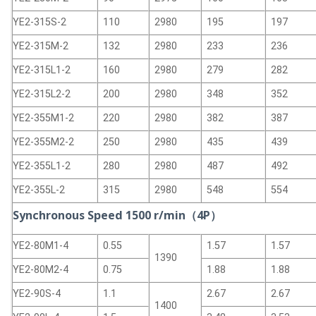
YE2-315S-2
110
2980
195
197
YE2-315M-2
132
2980
233
236
YE2-315L1-2
160
2980
279
282
YE2-315L2-2
200
2980
348
352
YE2-355M1-2
220
2980
382
387
YE2-355M2-2
250
2980
435
439
YE2-355L1-2
280
2980
487
492
YE2-355L-2
315
2980
548
554
Synchronous Speed 1500 r/min（4P）
YE2-80M1-4
0.55
1.57
1.57
1390
YE2-80M2-4
0.75
1.88
1.88
YE2-90S-4
1.1
2.67
2.67
1400