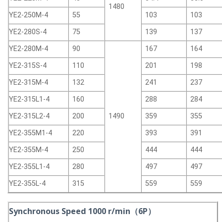
1480
YE2-250M-4
55
103
103
YE2-280S-4
75
139
137
YE2-280M-4
90
167
164
YE2-315S-4
110
201
198
YE2-315M-4
132
241
237
YE2-315L1-4
160
288
284
YE2-315L2-4
200
1490
359
355
YE2-355M1-4
220
393
391
YE2-355M-4
250
444
444
YE2-355L1-4
280
497
497
YE2-355L-4
315
559
559
Synchronous Speed 1000 r/min（6P）