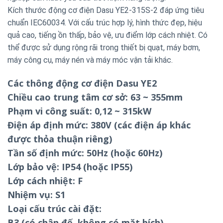
Kích thước động cơ điện Dasu YE2-315S-2 đáp ứng tiêu
chuẩn IEC60034. Với cấu trúc hợp lý, hình thức đẹp, hiệu
quả cao, tiếng ồn thấp, bảo vệ, ưu điểm lớp cách nhiệt. Có
thể được sử dụng rộng rãi trong thiết bị quạt, máy bơm,
máy công cụ, máy nén và máy móc vận tải khác.
Các thông động cơ điện Dasu YE2
Chiều cao trung tâm cơ sở: 63 ~ 355mm
Phạm vi công suất: 0,12 ~ 315kW
Điện áp định mức: 380V (các điện áp khác
được thỏa thuận riêng)
Tần số định mức: 50Hz (hoặc 60Hz)
Lớp bảo vệ: IP54 (hoặc IP55)
Lớp cách nhiệt: F
Nhiệm vụ: S1
Loại cấu trúc cài đặt:
B3 (có chân đế, không có mặt bích)