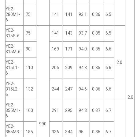
YE2-
280M1-
75
141
141
93.1
0.86
6.5
6
YE2-
75
141
143
93.7
0.85
6.5
315S-6
YE2-
90
169
171
94.0
0.85
6.6
315M-6
YE2-
2.0
315L1-
110
206
209
94.3
0.85
6.6
6
YE2-
315L2-
132
244
247
94.6
0.86
6.6
6
2.0
YE2-
355M1-
160
291
295
94.8
0.87
6.7
6
990
YE2-
355M3-
185
336
344
95
0.86
6.7