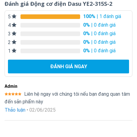
Đánh giá Động cơ điện Dasu YE2-315S-2
100%
| 1 đánh giá
5
0%
| 0 đánh giá
4
0%
| 0 đánh giá
3
0%
| 0 đánh giá
2
0%
| 0 đánh giá
1
ĐÁNH GIÁ NGAY
Admin
Liên hệ ngay với chúng tôi nếu bạn đang quan tâm
Được xếp
đến sản phẩm này
hạng
5
5
sao
Thảo luận
•
02/06/2025