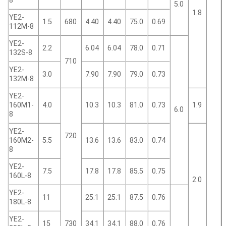
8
5.0
1.8
YE2-
1.5
680
4.40
4.40
75.0
0.69
112M-8
YE2-
2.2
6.04
6.04
78.0
0.71
132S-8
710
YE2-
3.0
7.90
7.90
79.0
0.73
132M-8
YE2-
160M1-
4.0
10.3
10.3
81.0
0.73
1.9
6.0
8
YE2-
720
160M2-
5.5
13.6
13.6
83.0
0.74
8
YE2-
7.5
17.8
17.8
85.5
0.75
160L-8
2.0
YE2-
11
25.1
25.1
87.5
0.76
180L-8
YE2-
15
730
34.1
34.1
88.0
0.76