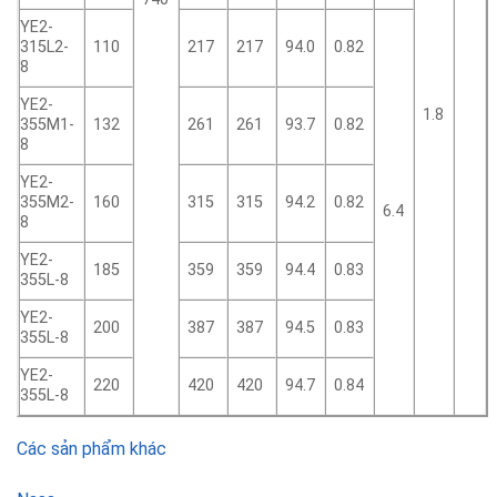
YE2-
315L2-
110
217
217
94.0
0.82
8
YE2-
1.8
355M1-
132
261
261
93.7
0.82
8
YE2-
355M2-
160
315
315
94.2
0.82
6.4
8
YE2-
185
359
359
94.4
0.83
355L-8
YE2-
200
387
387
94.5
0.83
355L-8
YE2-
220
420
420
94.7
0.84
355L-8
Các sản phẩm khác