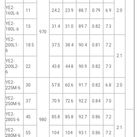
YE2-
11
24.2
23.9
88.7
0.79
6.9
2.0
160L-6
YE2-
15
31.4
31.0
89.7
0.82
7.3
180L-6
970
YE2-
200L1-
18.5
37.5
38.4
90.4
0.81
7.2
6
2.1
YE2-
200L2-
22
43.8
44.8
90.9
0.82
7.3
6
YE2-
30
57.8
60.6
91.7
0.82
6.8
2.0
225M-6
YE2-
37
70.9
72.6
92.2
0.84
7.0
250M-6
YE2-
45
85.8
85.8
92.7
0.86
7.2
280S-6
980
2.1
YE2-
55
104
104
93.1
0.86
7.2
280M-6