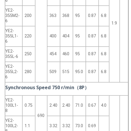
6
YE2-
355M2-
200
363
368
95
0.87
6.8
6
1.9
YE2-
355L1-
220
400
404
95
0.87
6.8
6
YE2-
250
454
460
95
0.87
6.8
355L-6
YE2-
355L2-
280
509
515
95.0
0.87
6.8
6
Synchronous Speed 750 r/min（8P）
YE2-
100L1-
0.75
2.40
2.40
71.0
0.67
4.0
8
690
YE2-
100L2-
1.1
3.32
3.32
73.0
0.69