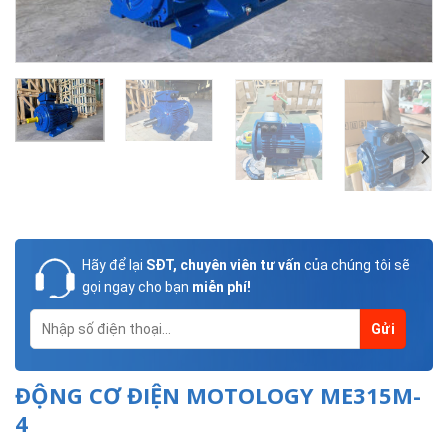
Hãy để lại
SĐT, chuyên viên tư vấn
của chúng tôi sẽ
gọi ngay cho bạn
miễn phí!
ĐỘNG CƠ ĐIỆN MOTOLOGY ME315M-
4