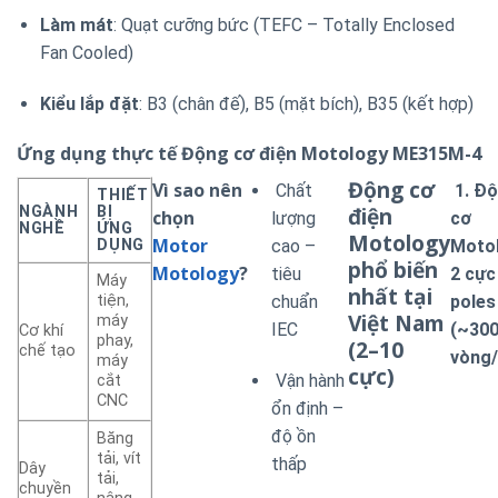
Làm mát
: Quạt cưỡng bức (TEFC – Totally Enclosed
Fan Cooled)
Kiểu lắp đặt
: B3 (chân đế), B5 (mặt bích), B35 (kết hợp)
Ứng dụng thực tế
Động cơ điện Motology ME315M-4
Động cơ
Vì sao nên
Chất
1. Đ
THIẾT
điện
NGÀNH
BỊ
chọn
lượng
cơ
NGHỀ
ỨNG
Motology
Motor
DỤNG
cao –
Moto
phổ biến
Motology
?
tiêu
2 cực
Máy
nhất tại
tiện,
chuẩn
poles
Việt Nam
máy
IEC
(~30
Cơ khí
phay,
(2–10
chế tạo
vòng/
máy
cực)
Vận hành
cắt
CNC
ổn định –
độ ồn
Băng
tải, vít
thấp
Dây
tải,
chuyền