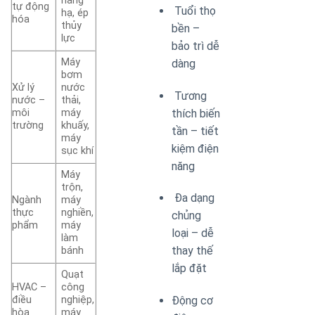
nâng
tự động
Tuổi thọ
hạ, ép
hóa
thủy
bền –
lực
bảo trì dễ
Máy
dàng
bơm
Xử lý
nước
Tương
nước –
thải,
thích biến
môi
máy
trường
khuấy,
tần – tiết
máy
kiệm điện
sục khí
năng
Máy
trộn,
Đa dạng
Ngành
máy
thực
nghiền,
chủng
phẩm
máy
loại – dễ
làm
thay thế
bánh
lắp đặt
Quạt
HVAC –
công
Động cơ
điều
nghiệp,
hòa
máy