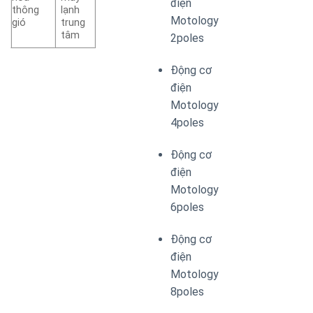
điện
thông
lạnh
Motology
gió
trung
tâm
2poles
Động cơ
điện
Motology
4poles
Động cơ
điện
Motology
6poles
Động cơ
điện
Motology
8poles