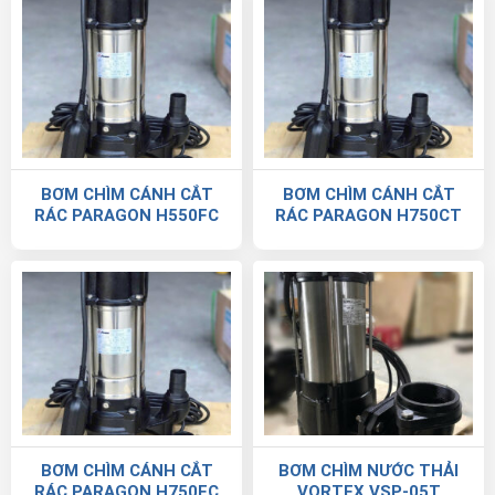
BƠM CHÌM CÁNH CẮT
BƠM CHÌM CÁNH CẮT
RÁC PARAGON H550FC
RÁC PARAGON H750CT
BƠM CHÌM CÁNH CẮT
BƠM CHÌM NƯỚC THẢI
RÁC PARAGON H750FC
VORTEX VSP-05T