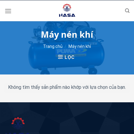
Skip
to
content
Máy nén khí
Trang chủ
/
Máy nén khí
LỌC
Không tìm thấy sản phẩm nào khớp với lựa chọn của bạn.