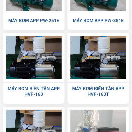
MÁY BƠM APP PW-251E
MÁY BƠM APP PW-381E
MÁY BƠM BIẾN TẦN APP
MÁY BƠM BIẾN TẦN APP
HVF-163
HVF-163T