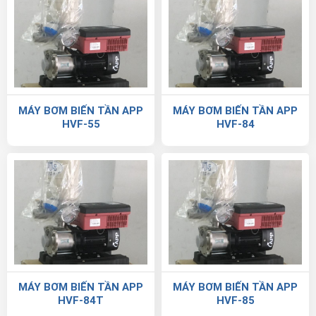
MÁY BƠM BIẾN TẦN APP
MÁY BƠM BIẾN TẦN APP
HVF-55
HVF-84
MÁY BƠM BIẾN TẦN APP
MÁY BƠM BIẾN TẦN APP
HVF-84T
HVF-85