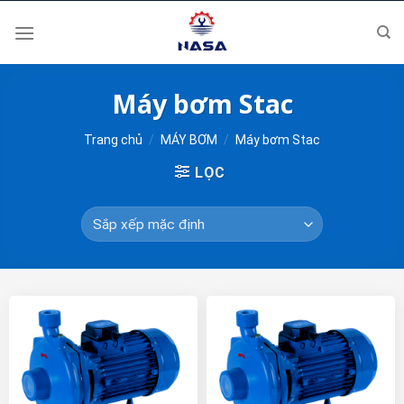
Skip
to
content
Máy bơm Stac
Trang chủ
/
MÁY BƠM
/
Máy bơm Stac
LỌC