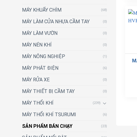
MÁY KHUẤY CHÌM
(68)
MÁY LÀM CỬA NHỰA CẦM TAY
(0)
MÁY LÀM VƯỜN
(0)
MÁY NÉN KHÍ
(0)
MÁY NÔNG NGHIỆP
(1)
M
MÁY PHÁT ĐIỆN
(6)
MÁY RỬA XE
(0)
MÁY THIẾT BỊ CẦM TAY
(0)
MÁY THỔI KHÍ
(239)
MÁY THỔI KHÍ TSURUMI
(6)
SẢN PHẨM BÁN CHẠY
(23)