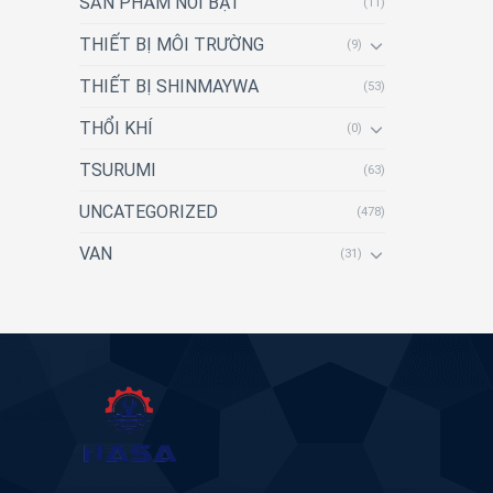
SẢN PHẨM NỔI BẬT
(11)
THIẾT BỊ MÔI TRƯỜNG
(9)
THIẾT BỊ SHINMAYWA
(53)
THỔI KHÍ
(0)
TSURUMI
(63)
UNCATEGORIZED
(478)
VAN
(31)