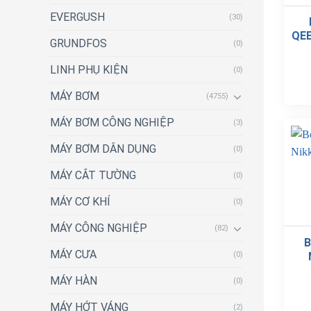
EVERGUSH
(30)
QEE
GRUNDFOS
(0)
LINH PHỤ KIỆN
(0)
MÁY BƠM
(4755)
MÁY BƠM CÔNG NGHIỆP
(3)
MÁY BƠM DÂN DỤNG
(0)
MÁY CẮT TƯỜNG
(0)
MÁY CƠ KHÍ
(0)
MÁY CÔNG NGHIỆP
(82)
B
MÁY CƯA
(0)
MÁY HÀN
(0)
MÁY HỚT VÁNG
(2)