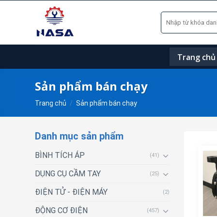
Skip
Tìm
to
kiếm:
content
Trang chủ
Sản phẩm bán chạy
Trang chủ
/
Sản phẩm bán chạy
Danh mục sản phẩm
BÌNH TÍCH ÁP
(41)
DỤNG CỤ CẦM TAY
(25)
ĐIỆN TỬ - ĐIỆN MÁY
(2)
ĐỘNG CƠ ĐIỆN
(457)