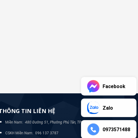
Facebook
Zalo
THÔNG TIN LIÊN HỆ
Miền Nam:
480 Đường 51, Phường Phú Tân, TP Bình Dương
0973571488
CSKH Miền Nam: 096 137 3787