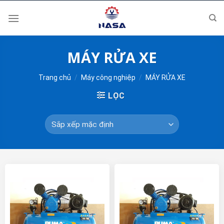
Skip
to
content
MÁY RỬA XE
Trang chủ
/
Máy công nghiệp
/
MÁY RỬA XE
LỌC