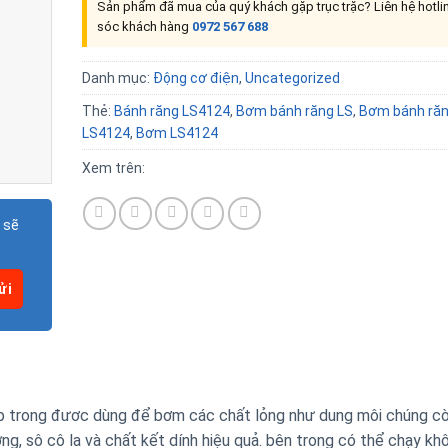
Sản phẩm đã mua của quý khách gặp trục trặc? Liên hệ hotl
sóc khách hàng
0972 567 688
Danh mục:
Động cơ điện
,
Uncategorized
Thẻ:
Bánh răng LS4124
,
Bơm bánh răng LS
,
Bơm bánh ră
LS4124
,
Bơm LS4124
Xem trên:
 sẽ
p trong đươc dùng để bơm các chất lỏng như dung môi chúng c
g, sô cô la và chất kết dính hiệu quả. bên trong có thể chạy kh