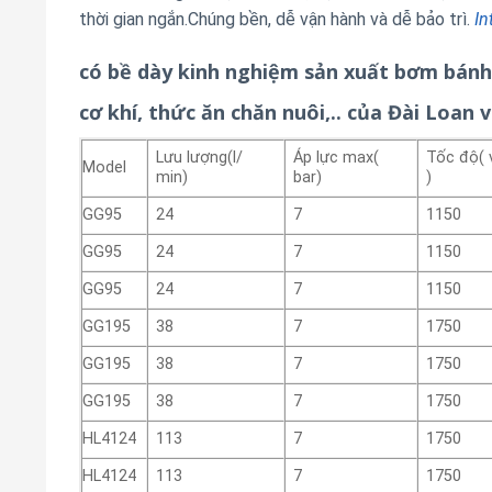
thời gian ngắn.Chúng bền, dễ vận hành và dễ bảo trì.
In
có bề dày kinh nghiệm sản xuất bơm bánh
cơ khí, thức ăn chăn nuôi,.. của Đài Loan 
Lưu lượng(l/
Áp lực max(
Tốc độ( 
Model
min)
bar)
)
GG95
24
7
1150
GG95
24
7
1150
GG95
24
7
1150
GG195
38
7
1750
GG195
38
7
1750
GG195
38
7
1750
HL4124
113
7
1750
HL4124
113
7
1750