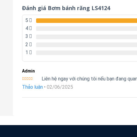
Đánh giá Bơm bánh răng LS4124
5
4
3
2
1
Admin
Liên hệ ngay với chúng tôi nếu bạn đang qu
Được xếp
Thảo luận
•
02/06/2025
hạng
5
5
sao