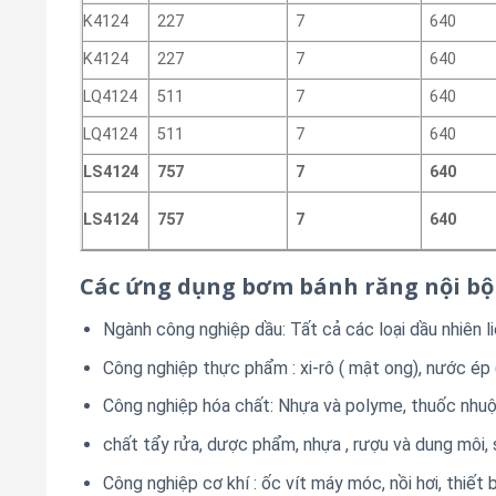
K4124
227
7
640
K4124
227
7
640
LQ4124
511
7
640
LQ4124
511
7
640
LS4124
757
7
640
LS4124
757
7
640
Các ứng dụng bơm bánh răng nội bộ
Ngành công nghiệp dầu:
Tất cả các loại dầu nhiên l
Công nghiệp
thực phẩm
:
xi-rô
(
mật ong), nước ép
Công nghiệp hóa chất:
Nhựa và polyme,
thuốc nhu
chất tẩy rửa,
dược phẩm,
nhựa
,
rượu và dung môi,
Công
nghiệp
cơ khí
:
ốc vít
máy móc, nồi hơi,
thiết 