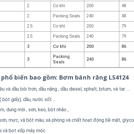
2
Cơ khí
200
48
2
Packing Seals
240
48
2.5
Cơ khí
200
79
2.5
Packing Seals
240
79
3
Cơ khí
200
86
Packing
3
240
86
Seals
 phổ biến bao gồm: Bơm bánh răng LS4124
iệu và dầu bôi trơn, dầu
nặng
, dầu diesel,
sphalt, bitum, và tar
….
(
bột giấy), dầu,
nước sốt
…
ộm,
dung môi
, sơn,
keo,
bột nhão
,
 sơn, mực, và bột màu, xà phòng và chất hoạt động bề mặt, glyco
bị và
bọt xốp
máy móc