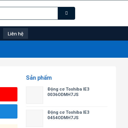
Liên hệ
Sản phẩm
Động cơ Toshiba IE3
0036ODMH7JS
Động cơ Toshiba IE3
0454ODMH7JS