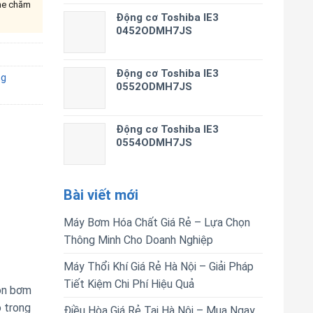
ine chăm
Động cơ Toshiba IE3
0452ODMH7JS
Động cơ Toshiba IE3
ng
0552ODMH7JS
Động cơ Toshiba IE3
0554ODMH7JS
Bài viết mới
Máy Bơm Hóa Chất Giá Rẻ – Lựa Chọn
Thông Minh Cho Doanh Nghiệp
Máy Thổi Khí Giá Rẻ Hà Nội – Giải Pháp
Tiết Kiệm Chi Phí Hiệu Quả
òn bơm
ô trong
Điều Hòa Giá Rẻ Tại Hà Nội – Mua Ngay