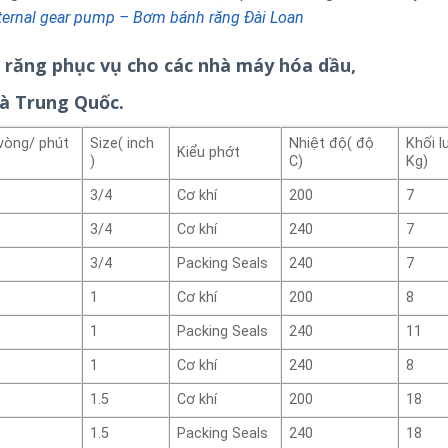
ternal gear pump – Bơm bánh răng Đài Loan
 răng phục vụ cho các nhà máy hóa dầu,
và Trung Quốc.
vòng/ phút
Size( inch
Nhiệt độ( độ
Khối l
Kiểu phớt
)
C)
Kg)
3/4
Cơ khí
200
7
3/4
Cơ khí
240
7
3/4
Packing Seals
240
7
1
Cơ khí
200
8
1
Packing Seals
240
11
1
Cơ khí
240
8
1.5
Cơ khí
200
18
1.5
Packing Seals
240
18