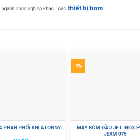
thiết bị bơm
c
ngành công nghiệp
khác
..
các
.
-9%
A PHÂN PHỐI KHÍ ATONNY
MÁY BƠM ĐẦU JET INOX 
JEXM 075