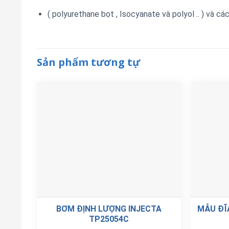
(
polyurethane bọt
,
Isocyanate và polyol ..
)
và cá
Sản phẩm tương tự
BƠM ĐỊNH LƯỢNG INJECTA
MẪU ĐĨ
TP25054C