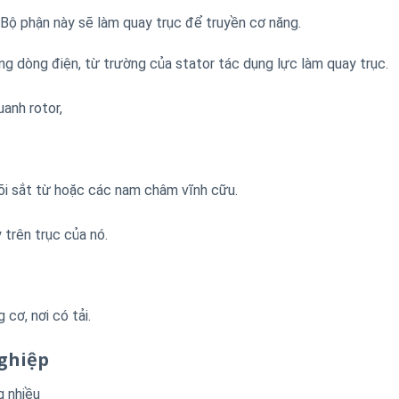
. Bộ phận này sẽ làm quay trục để truyền cơ năng.
 dòng điện, từ trường của stator tác dụng lực làm quay trục.
anh rotor,
õi sắt từ hoặc các nam châm vĩnh cữu.
 trên trục của nó.
cơ, nơi có tải.
ghiệp
g nhiều