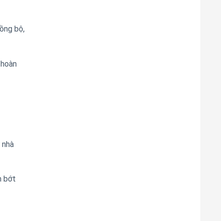
ồng bộ,
 hoàn
 nhà
m bớt