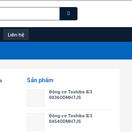
Liên hệ
Sản phẩm
P
Động cơ Toshiba IE3
0036ODMH7JS
Động cơ Toshiba IE3
0454ODMH7JS