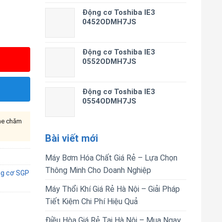
Động cơ Toshiba IE3
0452ODMH7JS
Động cơ Toshiba IE3
0552ODMH7JS
Động cơ Toshiba IE3
0554ODMH7JS
ine chăm
Bài viết mới
Máy Bơm Hóa Chất Giá Rẻ – Lựa Chọn
Thông Minh Cho Doanh Nghiệp
g cơ SGP
Máy Thổi Khí Giá Rẻ Hà Nội – Giải Pháp
Tiết Kiệm Chi Phí Hiệu Quả
Điều Hòa Giá Rẻ Tại Hà Nội – Mua Ngay