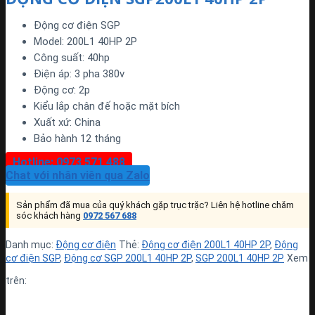
Động cơ điện SGP
Model: 200L1 40HP 2P
Công suất: 40hp
Điện áp: 3 pha 380v
Động cơ: 2p
Kiểu lắp chân đế hoặc mặt bích
Xuất xứ: China
Bảo hành 12 tháng
Hotline: 0973 571 488
Chat với nhân viên qua Zalo
Sản phẩm đã mua của quý khách gặp trục trặc? Liên hệ hotline chăm
sóc khách hàng
0972 567 688
Danh mục:
Động cơ điện
Thẻ:
Động cơ điện 200L1 40HP 2P
,
Động
cơ điện SGP
,
Động cơ SGP 200L1 40HP 2P
,
SGP 200L1 40HP 2P
Xem
trên: