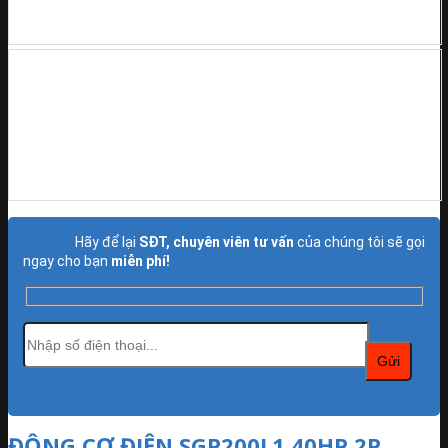
Hãy để lại
SĐT, chuyên viên tư vấn
của chúng tôi sẽ gọi
ngay cho bạn
miễn phí!
ĐỘNG CƠ ĐIỆN SGP200L1 40HP 2P