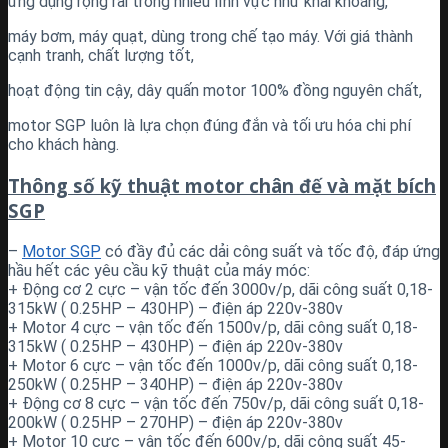
ứng dụng rộng rãi trong nhiều lĩnh vực như khai khoáng,
máy bơm, máy quạt, dùng trong chế tạo máy. Với giá thành
cạnh tranh, chất lượng tốt,
hoạt động tin cậy, dây quấn motor 100% đồng nguyên chất,
motor SGP luôn là lựa chọn đúng đắn và tối ưu hóa chi phí
cho khách hàng.
Thông số kỹ thuật motor chân đế và mặt bích
SGP
–
Motor SGP
có đầy đủ các dải công suất và tốc độ, đáp ứng
hầu hết các yêu cầu kỹ thuật của máy móc:
+ Động cơ 2 cực – vận tốc đến 3000v/p, dãi công suất 0,18-
315kW ( 0.25HP – 430HP) – điện áp 220v-380v
+ Motor 4 cực – vận tốc đến 1500v/p, dãi công suất 0,18-
315kW ( 0.25HP – 430HP) – điện áp 220v-380v
+ Motor 6 cực – vận tốc đến 1000v/p, dãi công suất 0,18-
250kW ( 0.25HP – 340HP) – điện áp 220v-380v
+ Động cơ 8 cực – vận tốc đến 750v/p, dãi công suất 0,18-
200kW ( 0.25HP – 270HP) – điện áp 220v-380v
+ Motor 10 cực – vận tốc đến 600v/p, dãi công suất 45-