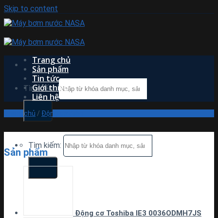
Skip to content
Trang chủ
Sản phẩm
Tin tức
Giới thiệu
Tìm kiếm:
Liên hệ
Trang chủ
/
Động cơ điện
Tìm kiếm:
Sản phẩm
Động cơ Toshiba IE3 0036ODMH7JS