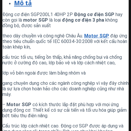
Mô tả
Động cơ điện SGP200L1 40HP 2P
Động cơ điện
SGP
hay
còn gọi là
motor
SGP
là loại
động cơ điện 3 pha
không
đồng bộ, được sản xuất
theo dây chuyền và công nghệ Châu Âu.
Motor SGP
đáp ứng
theo tiêu chuẩn quốc tế IEC 60034-30:2008 với kết cấu hoàn
toàn khép kín,
cấu trúc tối ưu, tiếng ồn thấp, khả năng chống bụi và chống
nước ở cường độ cao, lớp bảo vệ và lớp cách nhiệt cao,
lớp vỏ bên ngoài được làm bằng nhôm và
gang chuyên dụng cho các ngành công nghệp vì vậy đây chính
là sự lựa chọn hoàn hảo cho các doanh nghiệp cũng như nhà
máy.
–
Motor SGP
có kích thước lắp đặt phù hợp với mọi ứng
dụng động cơ. Thiết kế có sự cải tiến và tối ưu hóa giúp giảm
bớt tiêu thụ điện năng.
Cấu trúc lớp cách nhiệt cao. Động cơ SGP được áp dụng và