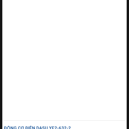
ĐỘNG CƠ ĐIỆN DASU YE2-632-2