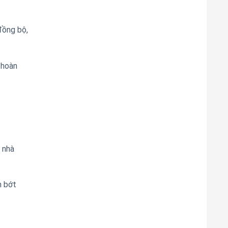
ồng bộ,
 hoàn
 nhà
m bớt