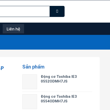
Liên hệ
Sản phẩm
4P
Động cơ Toshiba IE3
0552ODMH7JS
Động cơ Toshiba IE3
0554ODMH7JS