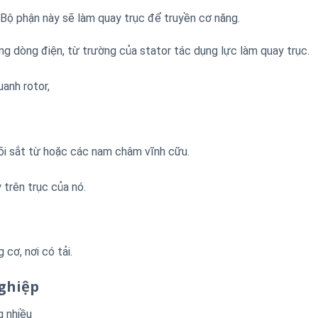
. Bộ phận này sẽ làm quay trục để truyền cơ năng.
 dòng điện, từ trường của stator tác dụng lực làm quay trục.
anh rotor,
õi sắt từ hoặc các nam châm vĩnh cữu.
 trên trục của nó.
cơ, nơi có tải.
ghiệp
g nhiều