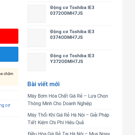
Động cơ Toshiba IE3
0372ODMH7JS
Động cơ Toshiba IE3
0374ODMH7JS
Động cơ Toshiba IE3
Y372ODMH7JS
ine chăm
Bài viết mới
Máy Bơm Hóa Chất Giá Rẻ – Lựa Chọn
Thông Minh Cho Doanh Nghiệp
ng cơ
Máy Thổi Khí Giá Rẻ Hà Nội – Giải Pháp
Tiết Kiệm Chi Phí Hiệu Quả
Điều Hòa Giá Rẻ Tại Hà Nội – Mua Ngay