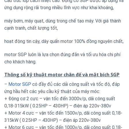
Cấu trúc lớp cách nhiệt cao. Động cơ SGP được áp dụng và
ứng dụng rộng rãi trong nhiều lĩnh vực như khai khoáng,
máy bơm, máy quạt, dùng trong chế tạo máy. Với giá thành
cạnh tranh, chất lượng tốt,
hoạt động tin cậy, dây quấn motor 100% đồng nguyên chất,
motor SGP luôn là lựa chọn đúng đắn và tối ưu hóa chi phí
cho khách hàng.
Thông số kỹ thuật motor chân đế và mặt bích SGP
–
Motor SGP
có đầy đủ các dải công suất và tốc độ, đáp
ứng hầu hết các yêu cầu kỹ thuật của máy móc:
+ Động cơ 2 cực – vận tốc đến 3000v/p, dãi công suất
0,18-315kW ( 0.25HP – 430HP) – điện áp 220v-380v
+ Motor 4 cực – vận tốc đến 1500v/p, dãi công suất 0,18-
315kW ( 0.25HP – 430HP) – điện áp 220v-380v
+ Motor 6 cực – vận tốc đến 1000v/p, dãi công suất 0,18-